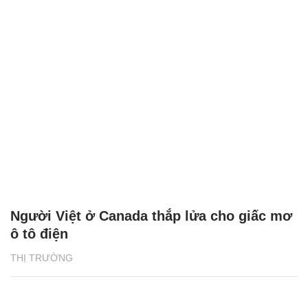
Người Việt ở Canada thắp lửa cho giấc mơ
ô tô điện
THỊ TRƯỜNG