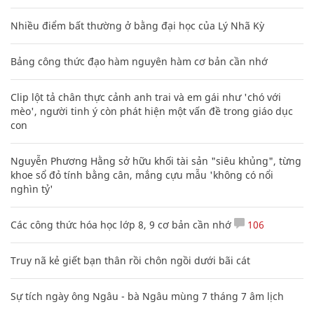
Nhiều điểm bất thường ở bằng đại học của Lý Nhã Kỳ
Bảng công thức đạo hàm nguyên hàm cơ bản cần nhớ
Clip lột tả chân thực cảnh anh trai và em gái như 'chó với
mèo', người tinh ý còn phát hiện một vấn đề trong giáo dục
con
Nguyễn Phương Hằng sở hữu khối tài sản "siêu khủng", từng
khoe sổ đỏ tính bằng cân, mắng cựu mẫu 'không có nổi
nghìn tỷ'
Các công thức hóa học lớp 8, 9 cơ bản cần nhớ
106
Truy nã kẻ giết bạn thân rồi chôn ngồi dưới bãi cát
Sự tích ngày ông Ngâu - bà Ngâu mùng 7 tháng 7 âm lịch