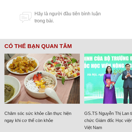
CÓ THỂ BẠN QUAN TÂM
Chăm sóc sức khỏe cần thực hiện
GS.TS Nguyễn Thị Lan ti
ngay khi cơ thể còn khỏe
chức Giám đốc Học viện
Việt Nam