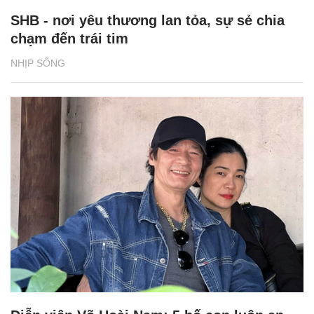
SHB - nơi yêu thương lan tỏa, sự sẻ chia
chạm đến trái tim
NHỊP SỐNG