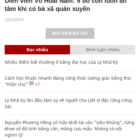
Diễn viên Võ Hoài Nam: 5 bố con luôn an
tâm khi có bà xã quán xuyến
GIA ĐÌNH
XEM THÊM BÀI VIẾT
Đọc nhiều
Bình luận nhiều
Nhiều điểm bất thường ở bằng đại học của Lý Nhã Kỳ
Cách học thuộc nhanh Bảng công thức lượng giác bằng thơ,
"thần chú"
17
Lý Nhã Kỳ lần đầu tâm sự về người cha Liệt sĩ đặc công rừng
Sác
Nguyễn Phương Hằng sở hữu khối tài sản "siêu khủng", từng
khoe sổ đỏ tính bằng cân, mắng cựu mẫu 'không có nổi
nghìn tỷ'