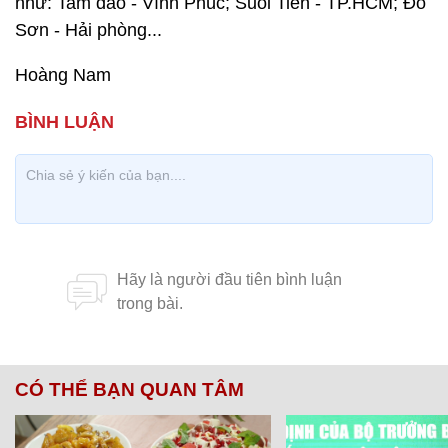
như: Tam đảo - Vĩnh Phúc; Suối Tiên - TP.HCM; Đồ
Sơn - Hải phòng...
Hoàng Nam
CÓ THỂ BẠN QUAN TÂM