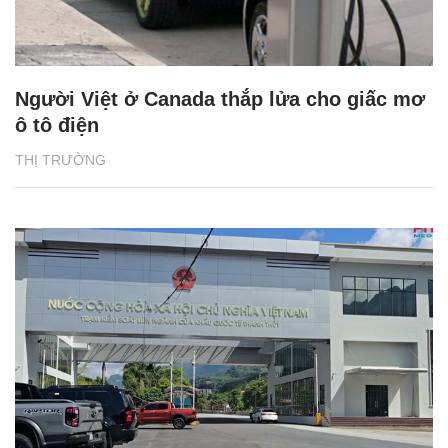
Người Việt ở Canada thắp lửa cho giấc mơ
ô tô điện
THỊ TRƯỜNG