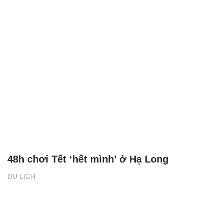
48h chơi Tết ‘hết mình’ ở Hạ Long
DU LỊCH