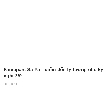
Fansipan, Sa Pa - điểm đến lý tưởng cho kỳ
nghỉ 2/9
DU LỊCH