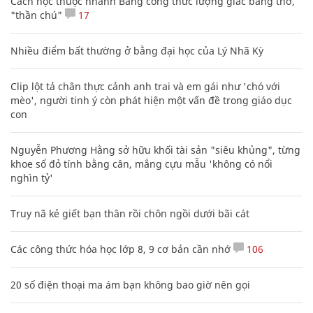
Cách học thuộc nhanh Bảng công thức lượng giác bằng thơ,
"thần chú"
17
Nhiều điểm bất thường ở bằng đại học của Lý Nhã Kỳ
Clip lột tả chân thực cảnh anh trai và em gái như 'chó với
mèo', người tinh ý còn phát hiện một vấn đề trong giáo dục
con
Nguyễn Phương Hằng sở hữu khối tài sản "siêu khủng", từng
khoe sổ đỏ tính bằng cân, mắng cựu mẫu 'không có nổi
nghìn tỷ'
Truy nã kẻ giết bạn thân rồi chôn ngồi dưới bãi cát
Các công thức hóa học lớp 8, 9 cơ bản cần nhớ
106
20 số điện thoại ma ám bạn không bao giờ nên gọi