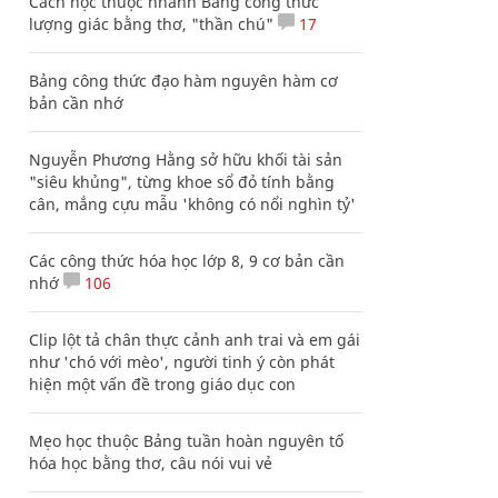
Cách học thuộc nhanh Bảng công thức
lượng giác bằng thơ, "thần chú"
17
Bảng công thức đạo hàm nguyên hàm cơ
bản cần nhớ
Nguyễn Phương Hằng sở hữu khối tài sản
"siêu khủng", từng khoe sổ đỏ tính bằng
cân, mắng cựu mẫu 'không có nổi nghìn tỷ'
Các công thức hóa học lớp 8, 9 cơ bản cần
nhớ
106
Clip lột tả chân thực cảnh anh trai và em gái
như 'chó với mèo', người tinh ý còn phát
hiện một vấn đề trong giáo dục con
Mẹo học thuộc Bảng tuần hoàn nguyên tố
hóa học bằng thơ, câu nói vui vẻ