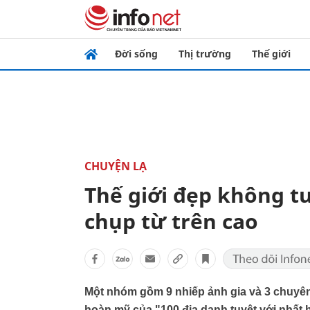
Đời sống
Thị trường
Thế giới
CHUYỆN LẠ
Thế giới đẹp không 
chụp từ trên cao
Một nhóm gồm 9 nhiếp ảnh gia và 3 chuyên g
hoàn mỹ của "100 địa danh tuyệt với nhất h