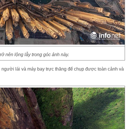
ở nên lộng lẫy trong góc ảnh này.
người lái và máy bay trực thăng để chụp được toàn cảnh và