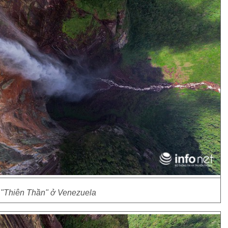
"Thiên Thần" ở Venezuela