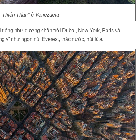
"Thiên Thần" ở Venezuela
i tiếng như đường chân trời Dubai, New York, Paris và
 vĩ như ngọn núi Everest, thác nước, núi lửa.