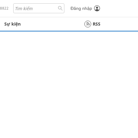
18822
Đăng nhập
Sự kiện
RSS