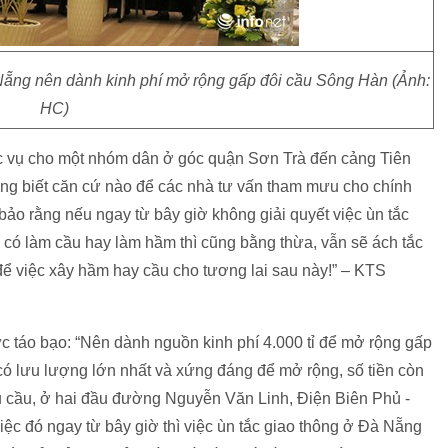
Nẵng nên dành kinh phí mở rộng gấp đôi cầu Sông Hàn (Ảnh:
HC)
hục vụ cho một nhóm dân ở góc quận Sơn Trà đến cảng Tiên
hông biết căn cứ nào để các nhà tư vấn tham mưu cho chính
ảo rằng nếu ngay từ bây giờ không giải quyết việc ùn tắc
ì có làm cầu hay làm hầm thì cũng bằng thừa, vẫn sẽ ách tắc
để việc xây hầm hay cầu cho tương lai sau này!” – KTS
c táo bạo: “Nên dành nguồn kinh phí 4.000 tỉ để mở rộng gấp
 lưu lượng lớn nhất và xứng đáng để mở rộng, số tiền còn
ầu cầu, ở hai đầu đường Nguyễn Văn Linh, Điện Biên Phủ -
iệc đó ngay từ bây giờ thì việc ùn tắc giao thông ở Đà Nẵng