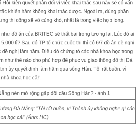
ì Hội kiên quyết phản đối vì việc khai thác sau này sẽ có vấn
h tắc khiến hầm không khai thác được. Ngoài ra, dùng phần
g thi công sẽ vô cùng khó, nhất là trong việc hợp long.
 như đồ án của BRITEC sẽ thất bại trong tương lai. Lúc đó ai
 5.000 tỉ? Sau đó TP tổ chức cuộc thi thì có 6/7 đồ án đề nghị
c đề nghị làm hầm. Điều đó chứng tỏ các nhà khoa học trong
àm như thế nào cho phù hợp để phục vụ giao thông đô thị Đà
ành ủy quyết định làm hầm qua sông Hàn. Tôi rất buồn, vì
nhà khoa học cả!”.
ờng Đà Nẵng: "Tôi rất buồn, vì Thành ủy không nghe gì các
oa học cả!” (Ảnh: HC)