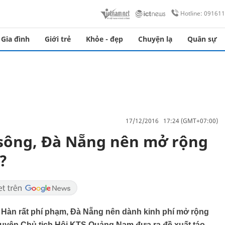
Hotline: 09161
Gia đình
Giới trẻ
Khỏe - đẹp
Chuyện lạ
Quân sự
17/12/2016 17:24 (GMT+07:00)
 sông, Đà Nẵng nên mở rộng
?
g Hàn rất phí phạm, Đà Nẵng nên dành kinh phí mở rộng
uyên Chủ tịch Hội KTS Quảng Nam đưa ra đề xuất táo