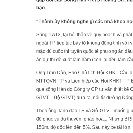
bạo.
“Thành ủy không nghe gì các nhà khoa họ
Sáng 17/12, tại hội thảo về quy hoạch và phát 
ngoài TP tiếp tục bày tỏ không đồng tình vớ
mặc dù cuộc thi tuyển quốc tế phương án đầu
án dự thi đề xuất làm hầm (còn lại đều làm c
Ông Trần Dân, Phó Chủ tịch Hội KHKT Cầu đ
MTTQVN TP và Liên hiệp các Hội KHKT TP Đ
qua sông Hàn do Công ty CP tư vấn thiết kế 
GTVT – Bộ GTVT) đưa ra, nối từ đường Đốn
Theo ông, lãnh đạo TP và Sở GTVT muốn gi
để phục vụ du thuyền, pháo hoa... Nhưng BRIT
150m, độ dốc lên đến 5%. Sau này xe tải lớn,