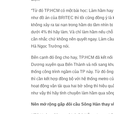
“Từ đó TP.HCM có một bài học: Làm hầm hay l
như đồ án của BRITEC thì tôi cũng đồng ý là 
không xảy ra tai nạn trong hầm do tầm nhìn bị
dưới 4% thì hãy làm. Và chỉ làm hầm nếu chỗ
cân nhắc chứ không nên quyết ngay. Làm cầu 
Hà Ngọc Trường nói.
Bên cạnh đó ông cho hay, TP.HCM đã kết nối 
Dương xuyên qua Bến Thành và nối sang khu đ
thống công trình ngầm của TP này. Từ đó ông
thì cần kết hợp đồng bộ với hệ thống metro c
hoạt động vận tải qua hai bờ sông thì hiệu qu
như vậy thì hãy tính chuyện làm hầm qua sôn
Nên mở rộng gấp đôi cầu Sông Hàn thay v