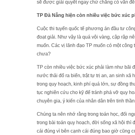
sẽ được giải quyết ngay chứ chẳng có vấn đề gì
TP Đà Nẵng hiện còn nhiều việc bức xúc p
Cuộc thi tuyển quốc tế phương án đầu tư côn
đoạt giải. Như vậy là quá vội vàng, cập rập 
muốn. Các vị lãnh đạo TP muốn có một công t
chưa?
TP còn nhiều việc bức xúc phải làm như bãi đậ
nước thải đổ ra biển, trật tự trị an, an sinh x
trong quy hoạch, kinh phí quá lớn, sự đồng t
tục nghiên cứu cho kỹ để tránh phá vỡ quy hoạ
chuyên gia, ý kiến của nhân dân trên tinh thần 
Chúng ta nên nhớ rằng trong toán học, đối ngư
trong bài toán quy hoạch, đời sống xã hội thì 
cái đúng vì bên cạnh cái đúng bao giờ cũng có