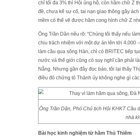
chỉ tối đa 3% thì Hội ủng hộ, còn hầm chữ Z th
đề, chưa kể sự cố, tai nạn giao thông gây ác
mềm có thể vẽ được hầm cong hình chữ Z nhưn
Ông Trần Dân nêu rõ: “Chúng tôi thấy nếu làm
chịu trách nhiệm với một dự án lên tới 4.000 –
làm cầu qua sông Hàn, chỉ có BRITEC tiếp tụ
nước và thế giới cũng có suy nghĩ cần phải l
Nẵng. Nhưng gần đây đọc báo, tôi lại thấy Th
điều đó chứng tỏ Thành ủy không nghe gì các 
Ông Trần Dân, Phó Chủ tịch Hội KHKT Cầu đư
nhà kh
Bài học kinh nghiệm từ hầm Thủ Thiêm