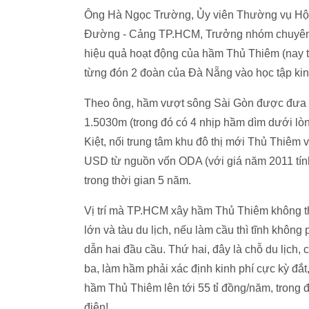
Ông Hà Ngọc Trường, Ủy viên Thường vụ Hội
Đường - Cảng TP.HCM, Trưởng nhóm chuyên gia
hiệu quả hoạt động của hầm Thủ Thiêm (nay t
từng đón 2 đoàn của Đà Nẵng vào học tập ki
Theo ông, hầm vượt sông Sài Gòn được đưa v
1.5030m (trong đó có 4 nhịp hầm dìm dưới lòn
Kiệt, nối trung tâm khu đô thị mới Thủ Thiêm 
USD từ nguồn vốn ODA (với giá năm 2011 tín
trong thời gian 5 năm.
Vị trí mà TP.HCM xây hầm Thủ Thiêm không th
lớn và tàu du lịch, nếu làm cầu thì tĩnh không 
dẫn hai đầu cầu. Thứ hai, đây là chỗ du lịch
ba, làm hầm phải xác định kinh phí cực kỳ đắt,
hầm Thủ Thiêm lên tới 55 tỉ đồng/năm, trong đó
điện!