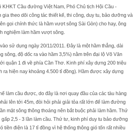
 KHKT Cầu đường Việt Nam, Phó Chủ tịch Hội Cầu -
 theo dõi công tác thiết kế, thi công, duy tu, bảo dưỡng và
ên gọi chính thức là hầm vượt sông Sài Gòn) cho hay, ông
nh nghiệm làm hầm vượt sông.
ào sử dụng ngày 20/11/2011. Đây là một hầm thẳng, dài
g sông, độ dốc ra vào hầm 3,5%) nằm trên đại lộ Võ Văn
với quận 1 đi về phía Cần Thơ. Kinh phí xây dựng 200 triệu
h ra hiện nay khoảng 4.500 tỉ đồng). Hầm được xây dựng
ể làm cầu được, do đây là nơi quay đầu của các tàu hàng
phải lên tới 45m, đòi hỏi phải giải tỏa rất lớn để làm đường
, cần mặt sông thông thoáng nên bắt buộc phải làm hầm. Thứ
 gấp 2,5 - 3 lần làm cầu. Thứ tư, kinh phí duy tu bảo dưỡng
 tiền điện là 17 tỉ đồng vì hệ thống thông gió tốn rất nhiều