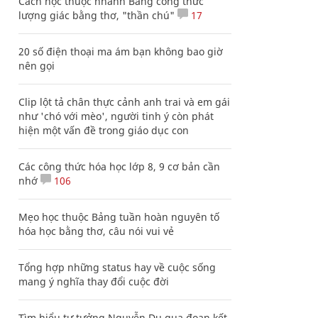
Cách học thuộc nhanh Bảng công thức
lượng giác bằng thơ, "thần chú"
17
20 số điện thoại ma ám bạn không bao giờ
nên gọi
Clip lột tả chân thực cảnh anh trai và em gái
như 'chó với mèo', người tinh ý còn phát
hiện một vấn đề trong giáo dục con
Các công thức hóa học lớp 8, 9 cơ bản cần
nhớ
106
Mẹo học thuộc Bảng tuần hoàn nguyên tố
hóa học bằng thơ, câu nói vui vẻ
Tổng hợp những status hay về cuộc sống
mang ý nghĩa thay đổi cuộc đời
Tìm hiểu tư tưởng Nguyễn Du qua đoạn kết