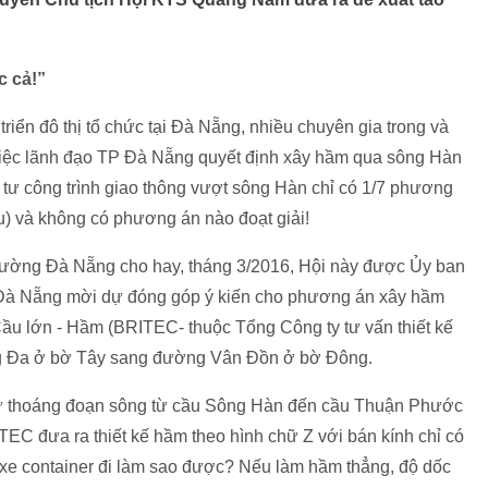
c cả!”
triển đô thị tổ chức tại Đà Nẵng, nhiều chuyên gia trong và
i việc lãnh đạo TP Đà Nẵng quyết định xây hầm qua sông Hàn
 tư công trình giao thông vượt sông Hàn chỉ có 1/7 phương
ầu) và không có phương án nào đoạt giải!
ường Đà Nẵng cho hay, tháng 3/2016, Hội này được Ủy ban
à Nẵng mời dự đóng góp ý kiến cho phương án xây hầm
Cầu lớn - Hầm (BRITEC- thuộc Tổng Công ty tư vấn thiết kế
g Đa ở bờ Tây sang đường Vân Đồn ở bờ Đông.
ữ thoáng đoạn sông từ cầu Sông Hàn đến cầu Thuận Phước
EC đưa ra thiết kế hầm theo hình chữ Z với bán kính chỉ có
 xe container đi làm sao được? Nếu làm hầm thẳng, độ dốc