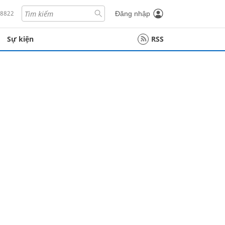
18822
Đăng nhập
Sự kiện
RSS