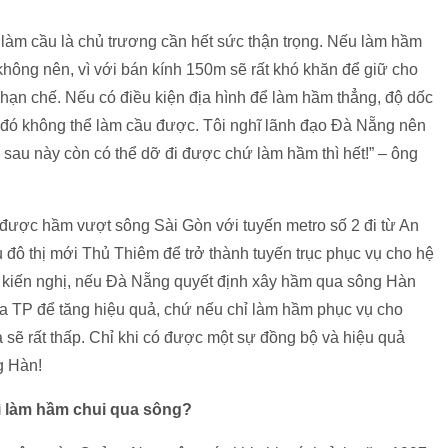
àm cầu là chủ trương cần hết sức thận trọng. Nếu làm hầm
không nên, vì với bán kính 150m sẽ rất khó khăn để giữ cho
 hạn chế. Nếu có điều kiện địa hình để làm hầm thẳng, độ dốc
 đó không thể làm cầu được. Tôi nghĩ lãnh đạo Đà Nẵng nên
sau này còn có thể dỡ đi được chứ làm hầm thì hết!” – ông
được hầm vượt sông Sài Gòn với tuyến metro số 2 đi từ An
ô thị mới Thủ Thiêm để trở thành tuyến trục phục vụ cho hệ
 kiến nghị, nếu Đà Nẵng quyết định xây hầm qua sông Hàn
ủa TP để tăng hiệu quả, chứ nếu chỉ làm hầm phục vụ cho
ả sẽ rất thấp. Chỉ khi có được một sự đồng bộ và hiệu quả
g Hàn!
ì làm hầm chui qua sông?