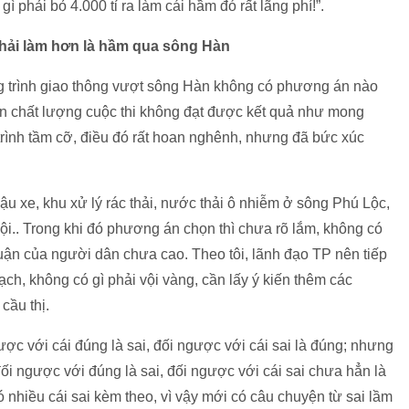
 phải bỏ 4.000 tỉ ra làm cái hầm đó rất lãng phí!”.
hải làm hơn là hầm qua sông Hàn
g trình giao thông vượt sông Hàn không có phương án nào
nên chất lượng cuộc thi không đạt được kết quả như mong
rình tầm cỡ, điều đó rất hoan nghênh, nhưng đã bức xúc
u xe, khu xử lý rác thải, nước thải ô nhiễm ở sông Phú Lộc,
ã hội.. Trong khi đó phương án chọn thì chưa rõ lắm, không có
huận của người dân chưa cao. Theo tôi, lãnh đạo TP nên tiếp
ch, không có gì phải vội vàng, cần lấy ý kiến thêm các
cầu thị.
ợc với cái đúng là sai, đối ngược với cái sai là đúng; nhưng
đối ngược với đúng là sai, đối ngược với cái sai chưa hẳn là
 nhiều cái sai kèm theo, vì vậy mới có câu chuyện từ sai lầm