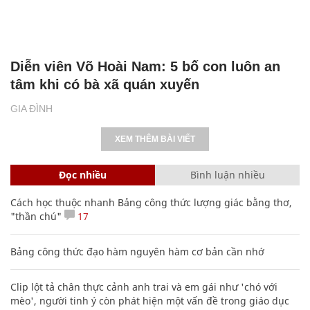
Diễn viên Võ Hoài Nam: 5 bố con luôn an
tâm khi có bà xã quán xuyến
GIA ĐÌNH
XEM THÊM BÀI VIẾT
Đọc nhiều
Bình luận nhiều
Cách học thuộc nhanh Bảng công thức lượng giác bằng thơ,
"thần chú"
17
Bảng công thức đạo hàm nguyên hàm cơ bản cần nhớ
Clip lột tả chân thực cảnh anh trai và em gái như 'chó với
mèo', người tinh ý còn phát hiện một vấn đề trong giáo dục