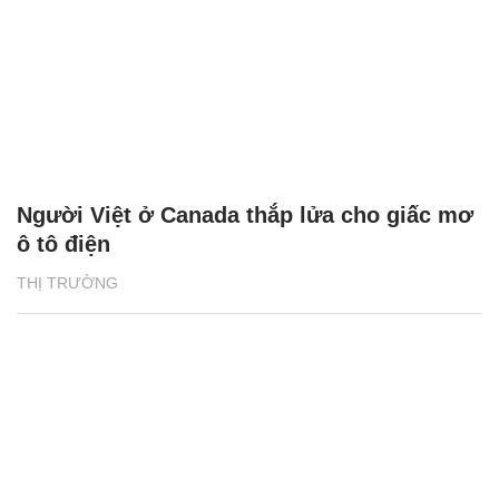
Người Việt ở Canada thắp lửa cho giấc mơ
ô tô điện
THỊ TRƯỜNG