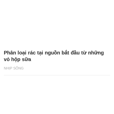
Phân loại rác tại nguồn bắt đầu từ những
vỏ hộp sữa
NHỊP SỐNG