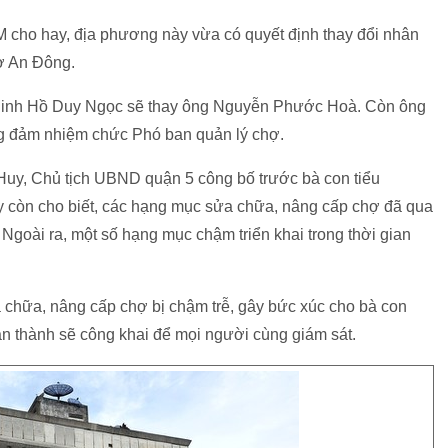
 cho hay, địa phương này vừa có quyết định thay đổi nhân
hợ An Đông.
ng Đinh Hồ Duy Ngọc sẽ thay ông Nguyễn Phước Hoà. Còn ông
 đảm nhiệm chức Phó ban quản lý chợ.
uy, Chủ tịch UBND quận 5 công bố trước bà con tiểu
 còn cho biết, các hạng mục sửa chữa, nâng cấp chợ đã qua
 Ngoài ra, một số hạng mục chậm triển khai trong thời gian
hữa, nâng cấp chợ bị chậm trễ, gây bức xúc cho bà con
àn thành sẽ công khai để mọi người cùng giám sát.