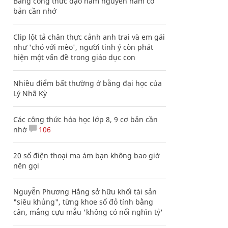
Bảng công thức đạo hàm nguyên hàm cơ
bản cần nhớ
Clip lột tả chân thực cảnh anh trai và em gái
như 'chó với mèo', người tinh ý còn phát
hiện một vấn đề trong giáo dục con
Nhiều điểm bất thường ở bằng đại học của
Lý Nhã Kỳ
Các công thức hóa học lớp 8, 9 cơ bản cần
nhớ
106
20 số điện thoại ma ám bạn không bao giờ
nên gọi
Nguyễn Phương Hằng sở hữu khối tài sản
"siêu khủng", từng khoe sổ đỏ tính bằng
cân, mắng cựu mẫu 'không có nổi nghìn tỷ'