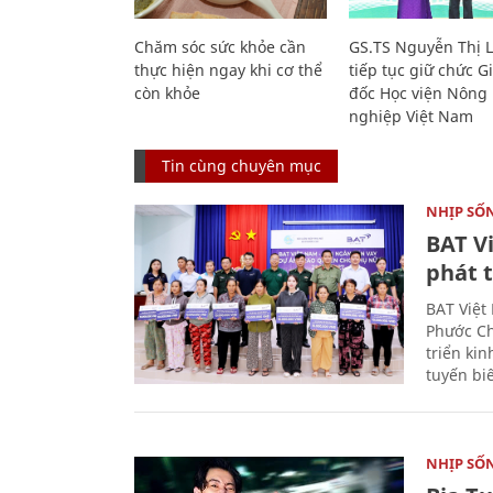
Chăm sóc sức khỏe cần
GS.TS Nguyễn Thị 
thực hiện ngay khi cơ thể
tiếp tục giữ chức 
còn khỏe
đốc Học viện Nông
nghiệp Việt Nam
Tin cùng chuyên mục
NHỊP SỐ
BAT V
phát t
BAT Việt
Phước Ch
triển ki
tuyến bi
NHỊP SỐ