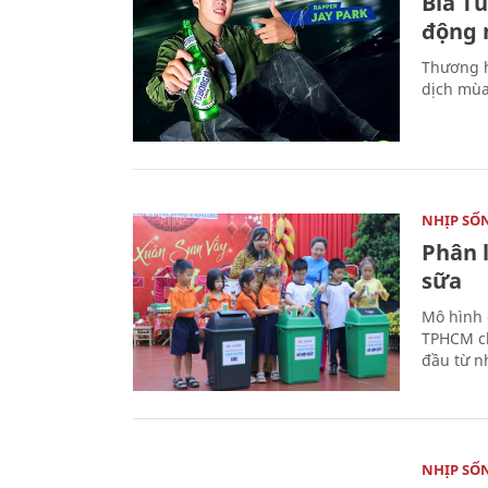
Bia T
động 
Thương h
dịch mùa
NHỊP SỐ
Phân 
sữa
Mô hình 
TPHCM ch
đầu từ n
NHỊP SỐ