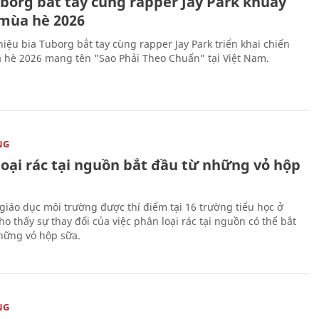
uborg bắt tay cùng rapper Jay Park khuấy
mùa hè 2026
iệu bia Tuborg bắt tay cùng rapper Jay Park triển khai chiến
 hè 2026 mang tên "Sao Phải Theo Chuẩn” tại Việt Nam.
NG
loại rác tại nguồn bắt đầu từ những vỏ hộp
giáo dục môi trường được thí điểm tại 16 trường tiểu học ở
o thấy sự thay đổi của việc phân loại rác tại nguồn có thể bắt
hững vỏ hộp sữa.
NG