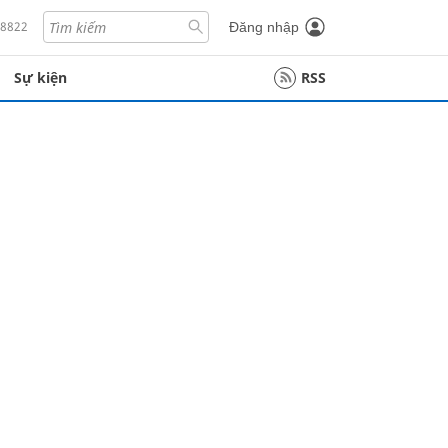
18822
Đăng nhập
Sự kiện
RSS