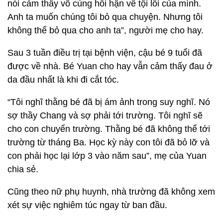
nói cảm thấy vô cùng hối hận về tội lỗi của mình.
Anh ta muốn chúng tôi bỏ qua chuyện. Nhưng tôi
không thể bỏ qua cho anh ta”, người mẹ cho hay.
Sau 3 tuần điều trị tại bệnh viện, cậu bé 9 tuổi đã
được về nhà. Bé Yuan cho hay vẫn cảm thấy đau ở
da đầu nhất là khi đi cắt tóc.
“Tôi nghĩ thằng bé đã bị ám ảnh trong suy nghĩ. Nó
sợ thầy Chang và sợ phải tới trường. Tôi nghĩ sẽ
cho con chuyển trường. Thằng bé đã không thể tới
trường từ tháng Ba. Học kỳ này con tôi đã bỏ lỡ và
con phải học lại lớp 3 vào năm sau”, mẹ của Yuan
chia sẻ.
Cũng theo nữ phụ huynh, nhà trường đã không xem
xét sự việc nghiêm túc ngay từ ban đầu.