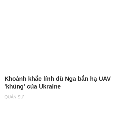
Khoảnh khắc lính dù Nga bắn hạ UAV
'khủng' của Ukraine
QUÂN SỰ