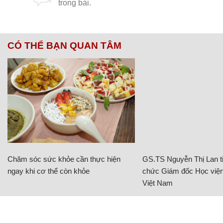
CÓ THỂ BẠN QUAN TÂM
Chăm sóc sức khỏe cần thực hiện
GS.TS Nguyễn Thị Lan ti
ngay khi cơ thể còn khỏe
chức Giám đốc Học viện
Việt Nam