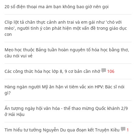
20 số điện thoại ma ám bạn không bao giờ nên gọi
Clip lột tả chân thực cảnh anh trai và em gái như 'chó với
mèo', người tinh ý còn phát hiện một vấn đề trong giáo dục
con
Mẹo học thuộc Bảng tuần hoàn nguyên tố hóa học bằng thơ,
câu nói vui vẻ
Các công thức hóa học lớp 8, 9 cơ bản cần nhớ
106
Hàng ngàn người Mỹ ân hận vì tiêm vắc xin HPV: Bác sĩ nói
gì?
Ấn tượng ngày hội văn hóa - thể thao mừng Quốc khánh 2/9
ở Hải Hậu
Tìm hiểu tư tưởng Nguyễn Du qua đoạn kết Truyện Kiều
1