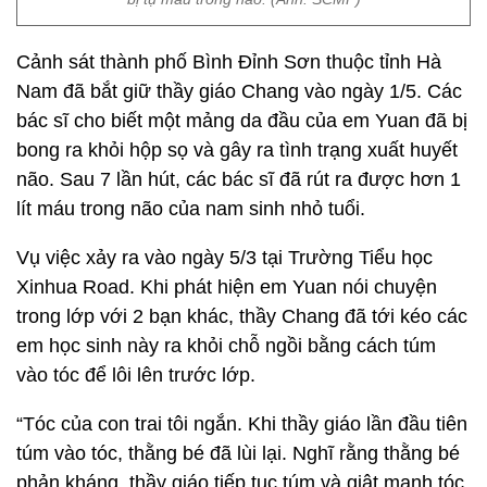
Cảnh sát thành phố Bình Đỉnh Sơn thuộc tỉnh Hà
Nam đã bắt giữ thầy giáo Chang vào ngày 1/5. Các
bác sĩ cho biết một mảng da đầu của em Yuan đã bị
bong ra khỏi hộp sọ và gây ra tình trạng xuất huyết
não. Sau 7 lần hút, các bác sĩ đã rút ra được hơn 1
lít máu trong não của nam sinh nhỏ tuổi.
Vụ việc xảy ra vào ngày 5/3 tại Trường Tiểu học
Xinhua Road. Khi phát hiện em Yuan nói chuyện
trong lớp với 2 bạn khác, thầy Chang đã tới kéo các
em học sinh này ra khỏi chỗ ngồi bằng cách túm
vào tóc để lôi lên trước lớp.
“Tóc của con trai tôi ngắn. Khi thầy giáo lần đầu tiên
túm vào tóc, thằng bé đã lùi lại. Nghĩ rằng thằng bé
phản kháng, thầy giáo tiếp tục túm và giật mạnh tóc