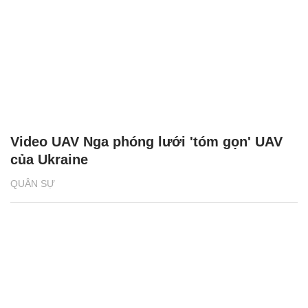
Video UAV Nga phóng lưới 'tóm gọn' UAV
của Ukraine
QUÂN SỰ