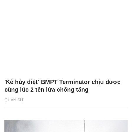
'Kẻ hủy diệt' BMPT Terminator chịu được
cùng lúc 2 tên lửa chống tăng
QUÂN SỰ