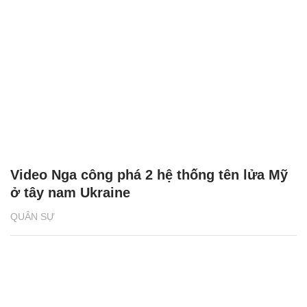
Video Nga công phá 2 hệ thống tên lửa Mỹ
ở tây nam Ukraine
QUÂN SỰ