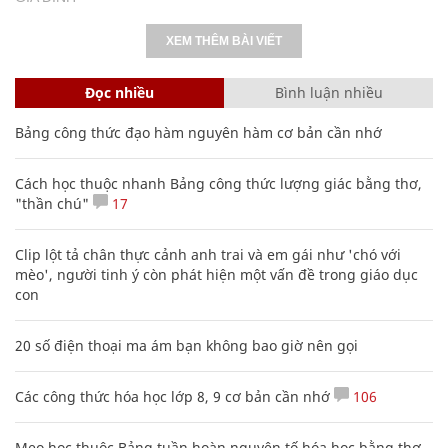
XEM THÊM BÀI VIẾT
Đọc nhiều
Bình luận nhiều
Bảng công thức đạo hàm nguyên hàm cơ bản cần nhớ
Cách học thuộc nhanh Bảng công thức lượng giác bằng thơ,
"thần chú"
17
Clip lột tả chân thực cảnh anh trai và em gái như 'chó với
mèo', người tinh ý còn phát hiện một vấn đề trong giáo dục
con
20 số điện thoại ma ám bạn không bao giờ nên gọi
Các công thức hóa học lớp 8, 9 cơ bản cần nhớ
106
Mẹo học thuộc Bảng tuần hoàn nguyên tố hóa học bằng thơ,