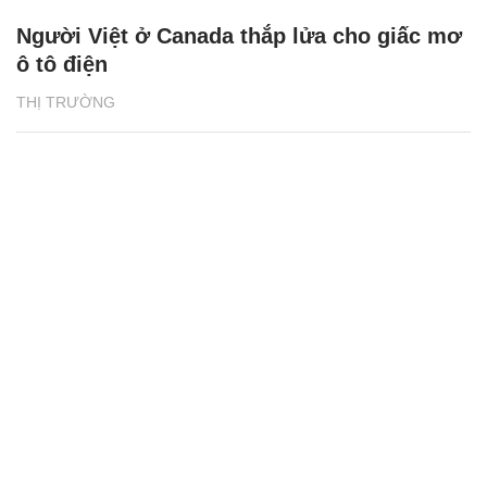
Người Việt ở Canada thắp lửa cho giấc mơ
ô tô điện
THỊ TRƯỜNG