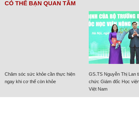
CÓ THỂ BẠN QUAN TÂM
Chăm sóc sức khỏe cần thực hiện
GS.TS Nguyễn Thị Lan ti
ngay khi cơ thể còn khỏe
chức Giám đốc Học viện
Việt Nam