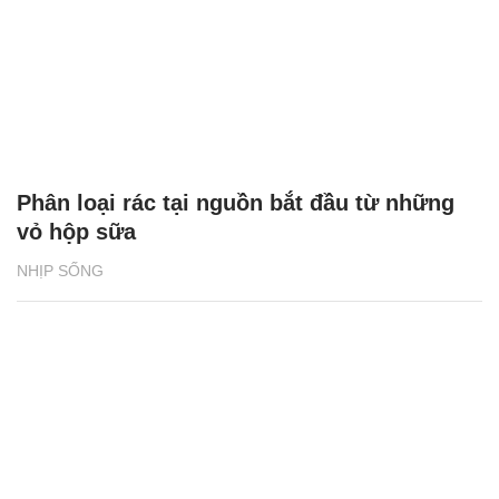
Phân loại rác tại nguồn bắt đầu từ những
vỏ hộp sữa
NHỊP SỐNG