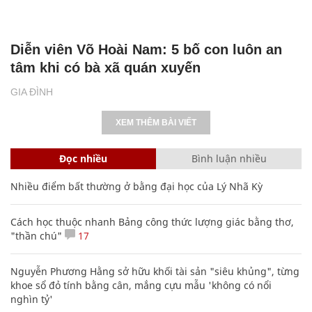
Diễn viên Võ Hoài Nam: 5 bố con luôn an
tâm khi có bà xã quán xuyến
GIA ĐÌNH
XEM THÊM BÀI VIẾT
Đọc nhiều
Bình luận nhiều
Nhiều điểm bất thường ở bằng đại học của Lý Nhã Kỳ
Cách học thuộc nhanh Bảng công thức lượng giác bằng thơ,
"thần chú"
17
Nguyễn Phương Hằng sở hữu khối tài sản "siêu khủng", từng
khoe sổ đỏ tính bằng cân, mắng cựu mẫu 'không có nổi
nghìn tỷ'