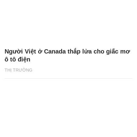
Người Việt ở Canada thắp lửa cho giấc mơ
ô tô điện
THỊ TRƯỜNG