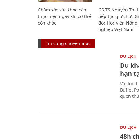
Chăm sóc sức khỏe cần
GS.TS Nguyễn Thị 
thực hiện ngay khi cơ thể
tiếp tục giữ chức 
còn khỏe
đốc Học viện Nông
nghiệp Việt Nam
Tin cùng chuyên mục
DU LỊCH
Du kh
hạn t
Với lợi t
Buffet P
quen thu
DU LỊCH
48h ch