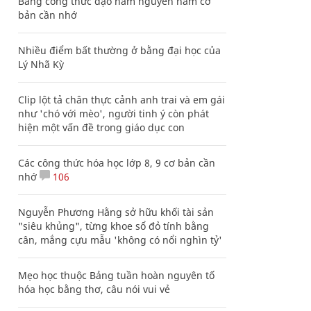
Bảng công thức đạo hàm nguyên hàm cơ
bản cần nhớ
Nhiều điểm bất thường ở bằng đại học của
Lý Nhã Kỳ
Clip lột tả chân thực cảnh anh trai và em gái
như 'chó với mèo', người tinh ý còn phát
hiện một vấn đề trong giáo dục con
Các công thức hóa học lớp 8, 9 cơ bản cần
nhớ
106
Nguyễn Phương Hằng sở hữu khối tài sản
"siêu khủng", từng khoe sổ đỏ tính bằng
cân, mắng cựu mẫu 'không có nổi nghìn tỷ'
Mẹo học thuộc Bảng tuần hoàn nguyên tố
hóa học bằng thơ, câu nói vui vẻ