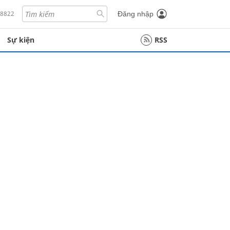
18822
Đăng nhập
Sự kiện
RSS