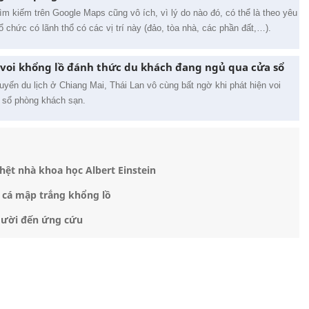
m kiếm trên Google Maps cũng vô ích, vì lý do nào đó, có thể là theo yêu
 chức có lãnh thổ có các vị trí này (đảo, tòa nhà, các phần đất,…).
voi khổng lồ đánh thức du khách đang ngủ qua cửa sổ
yến du lịch ở Chiang Mai, Thái Lan vô cùng bất ngờ khi phát hiện voi
a sổ phòng khách sạn.
 hệt nhà khoa học Albert Einstein
 cá mập trắng khổng lồ
người đến ứng cứu