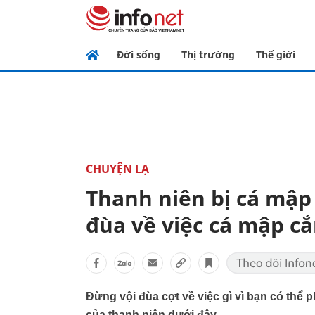
Đời sống
Thị trường
Thế giới
CHUYỆN LẠ
Thanh niên bị cá mập
đùa về việc cá mập c
Đừng vội đùa cợt về việc gì vì bạn có thể
của thanh niên dưới đây.