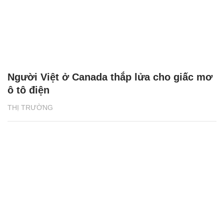
Người Việt ở Canada thắp lửa cho giấc mơ
ô tô điện
THỊ TRƯỜNG