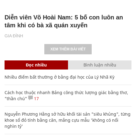
Diễn viên Võ Hoài Nam: 5 bố con luôn an
tâm khi có bà xã quán xuyến
GIA ĐÌNH
XEM THÊM BÀI VIẾT
Đọc nhiều
Bình luận nhiều
Nhiều điểm bất thường ở bằng đại học của Lý Nhã Kỳ
Cách học thuộc nhanh Bảng công thức lượng giác bằng thơ,
"thần chú"
17
Nguyễn Phương Hằng sở hữu khối tài sản "siêu khủng", từng
khoe sổ đỏ tính bằng cân, mắng cựu mẫu 'không có nổi
nghìn tỷ'