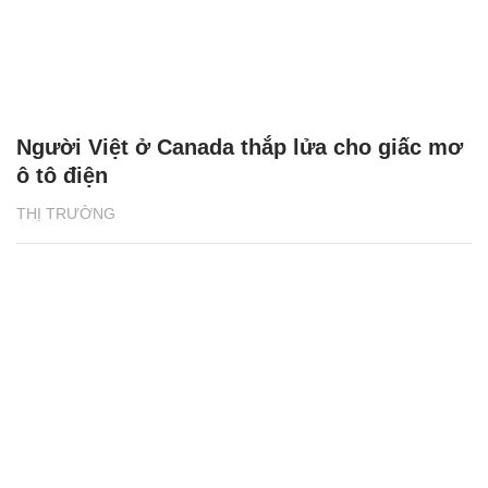
Người Việt ở Canada thắp lửa cho giấc mơ
ô tô điện
THỊ TRƯỜNG