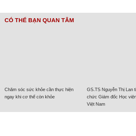
CÓ THỂ BẠN QUAN TÂM
Chăm sóc sức khỏe cần thực hiện
GS.TS Nguyễn Thị Lan ti
ngay khi cơ thể còn khỏe
chức Giám đốc Học viện
Việt Nam