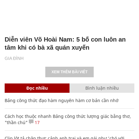
Diễn viên Võ Hoài Nam: 5 bố con luôn an
tâm khi có bà xã quán xuyến
GIA ĐÌNH
XEM THÊM BÀI VIẾT
Đọc nhiều
Bình luận nhiều
Bảng công thức đạo hàm nguyên hàm cơ bản cần nhớ
Cách học thuộc nhanh Bảng công thức lượng giác bằng thơ,
"thần chú"
17
Clip lột tả chân thực cảnh anh trai và em gái như 'chó với