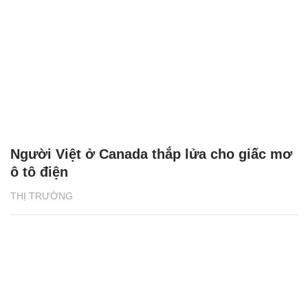
Người Việt ở Canada thắp lửa cho giấc mơ
ô tô điện
THỊ TRƯỜNG