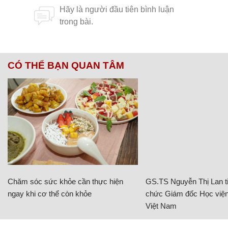
CÓ THỂ BẠN QUAN TÂM
Chăm sóc sức khỏe cần thực hiện
GS.TS Nguyễn Thị Lan ti
ngay khi cơ thể còn khỏe
chức Giám đốc Học viện
Việt Nam