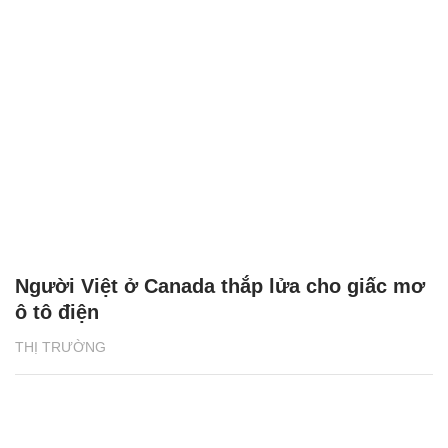
Người Việt ở Canada thắp lửa cho giấc mơ
ô tô điện
THỊ TRƯỜNG