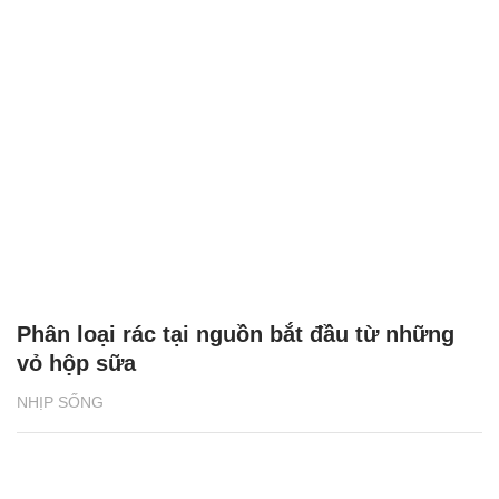
Phân loại rác tại nguồn bắt đầu từ những
vỏ hộp sữa
NHỊP SỐNG