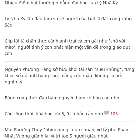
Nhiều điểm bất thường ở bằng đại học của Lý Nhã Kỳ
Lý Nhã Kỳ lần đầu tâm sự về người cha Liệt sĩ đặc công rừng
Sác
Clip lột tả chân thực cảnh anh trai và em gái như 'chó với
mèo', người tinh ý còn phát hiện một vấn đề trong giáo dục
con
Nguyễn Phương Hằng sở hữu khối tài sản "siêu khủng", từng
khoe sổ đỏ tính bằng cân, mắng cựu mẫu 'không có nổi
nghìn tỷ'
Bảng công thức đạo hàm nguyên hàm cơ bản cần nhớ
Các công thức hóa học lớp 8, 9 cơ bản cần nhớ
106
Mai Phương Thúy "phím hàng" quá chuẩn, vợ tỷ phú Phạm
Nhật Vượng giành lại vị trí top 5 người giàu nhất