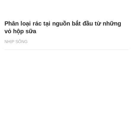
Phân loại rác tại nguồn bắt đầu từ những
vỏ hộp sữa
NHỊP SỐNG