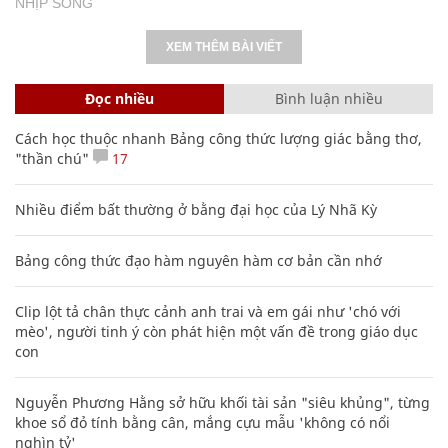
NHỊP SỐNG
XEM THÊM BÀI VIẾT
Đọc nhiều
Bình luận nhiều
Cách học thuộc nhanh Bảng công thức lượng giác bằng thơ,
"thần chú"
17
Nhiều điểm bất thường ở bằng đại học của Lý Nhã Kỳ
Bảng công thức đạo hàm nguyên hàm cơ bản cần nhớ
Clip lột tả chân thực cảnh anh trai và em gái như 'chó với
mèo', người tinh ý còn phát hiện một vấn đề trong giáo dục
con
Nguyễn Phương Hằng sở hữu khối tài sản "siêu khủng", từng
khoe sổ đỏ tính bằng cân, mắng cựu mẫu 'không có nổi
nghìn tỷ'