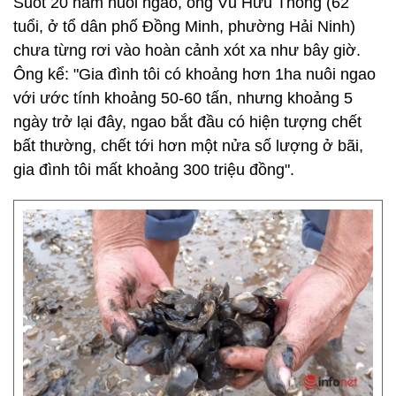
Suốt 20 năm nuôi ngao, ông Vũ Hữu Thống (62
tuổi, ở tổ dân phố Đồng Minh, phường Hải Ninh)
chưa từng rơi vào hoàn cảnh xót xa như bây giờ.
Ông kể: "Gia đình tôi có khoảng hơn 1ha nuôi ngao
với ước tính khoảng 50-60 tấn, nhưng khoảng 5
ngày trở lại đây, ngao bắt đầu có hiện tượng chết
bất thường, chết tới hơn một nửa số lượng ở bãi,
gia đình tôi mất khoảng 300 triệu đồng".