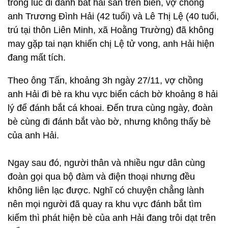
trong lúc đi đánh bắt hải sản trên biển, vợ chồng
anh Trương Đình Hải (42 tuổi) và Lê Thị Lệ (40 tuổi,
trú tại thôn Liên Minh, xã Hoằng Trường) đã không
may gặp tai nạn khiến chị Lệ tử vong, anh Hải hiện
đang mất tích.
Theo ông Tấn, khoảng 3h ngày 27/11, vợ chồng
anh Hải đi bè ra khu vực biển cách bờ khoảng 8 hải
lý để đánh bắt cá khoai. Đến trưa cùng ngày, đoàn
bè cùng đi đánh bắt vào bờ, nhưng không thấy bè
của anh Hải.
Ngay sau đó, người thân và nhiều ngư dân cùng
đoàn gọi qua bộ đàm và điện thoại nhưng đều
không liên lạc được. Nghĩ có chuyện chẳng lành
nên mọi người đã quay ra khu vực đánh bắt tìm
kiếm thì phát hiện bè của anh Hải đang trôi dạt trên