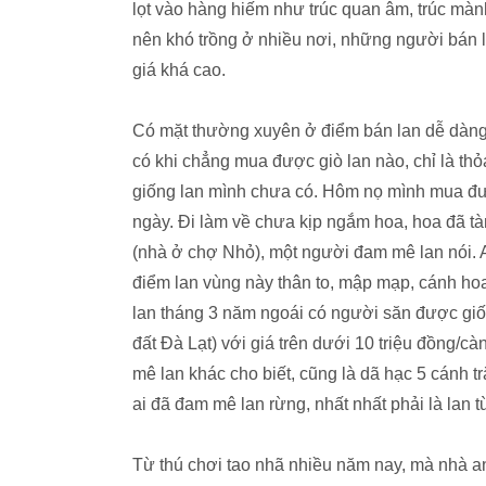
lọt vào hàng hiếm như trúc quan âm, trúc mành,
nên khó trồng ở nhiều nơi, những người bán l
giá khá cao.
Có mặt thường xuyên ở điểm bán lan dễ dàn
có khi chẳng mua được giò lan nào, chỉ là 
giống lan mình chưa có. Hôm nọ mình mua đư
ngày. Đi làm về chưa kịp ngắm hoa, hoa đã t
(nhà ở chợ Nhỏ), một người đam mê lan nói.
điểm lan vùng này thân to, mập mạp, cánh ho
lan tháng 3 năm ngoái có người săn được giốn
đất Đà Lạt) với giá trên dưới 10 triệu đồng/cà
mê lan khác cho biết, cũng là dã hạc 5 cánh t
ai đã đam mê lan rừng, nhất nhất phải là lan t
Từ thú chơi tao nhã nhiều năm nay, mà nhà a