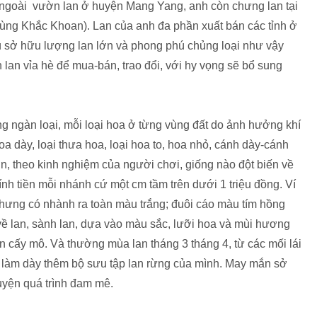
, ngoài vườn lan ở huyện Mang Yang, anh còn chưng lan tại
ùng Khắc Khoan). Lan của anh đa phần xuất bán các tỉnh ở
ù sở hữu lượng lan lớn và phong phú chủng loại như vậy
lan vỉa hè để mua-bán, trao đổi, với hy vọng sẽ bổ sung
àng ngàn loại, mỗi loại hoa ở từng vùng đất do ảnh hưởng khí
oa dày, loại thưa hoa, loại hoa to, hoa nhỏ, cánh dày-cánh
n, theo kinh nghiệm của người chơi, giống nào đột biến về
nh tiền mỗi nhánh cứ một cm tầm trên dưới 1 triệu đồng. Ví
nhưng có nhành ra toàn màu trắng; đuôi cáo màu tím hồng
 về lan, sành lan, dựa vào màu sắc, lưỡi hoa và mùi hương
n cấy mô. Và thường mùa lan tháng 3 tháng 4, từ các mối lái
n, làm dày thêm bộ sưu tập lan rừng của mình. May mắn sở
yện quá trình đam mê.