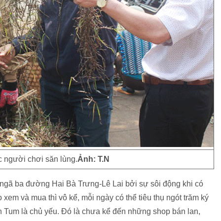
 người chơi săn lùng.
Ảnh: T.N
 ngã ba đường Hai Bà Trưng-Lê Lai bởi sự sôi động khi có
xem và mua thì vô kể, mỗi ngày có thể tiêu thụ ngót trăm ký
n Tum là chủ yếu. Đó là chưa kể đến những shop bán lan,