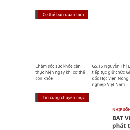
Có thể bạn quan tâm
Chăm sóc sức khỏe cần
GS.TS Nguyễn Thị 
thực hiện ngay khi cơ thể
tiếp tục giữ chức 
còn khỏe
đốc Học viện Nông
nghiệp Việt Nam
Tin cùng chuyên mục
NHỊP SỐ
BAT V
phát t