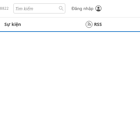
18822
Đăng nhập
Sự kiện
RSS