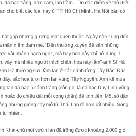
 dã hạc trắng, đơn cam, lan trầm... Do đặc điểm về thời tiết
an cho biết các loại này ở TP. Hồ Chí Minh, Hà Nội bán có
g bắt gặp những gương mặt quen thuộc. Ngày nào cũng đến,
thỏa mãn niềm đam mê. “Đến thường xuyên để săn những
ợc vài nhánh bạch ngọc, mà hay hoa này chỉ nở đúng 1
àn, vậy mà nhiều người thích chăm hoa này lắm”-anh Sĩ Hà
 Anh Hà thường sưu tầm lan ở các cánh rừng Tây Bắc. Đặc
a dày, sắc hoa tươi hơn lan vùng Tây Nguyên. Anh kể mùa
g lan dã hạc 5 cánh trắng (còn gọi là dã hạc Duy Linh-vùng
nh hoặc đo chiều dài mỗi cọng (thân) để tính tiền. Một số dân
rắng nhưng giống cấy mô từ Thái Lan rẻ hơn rất nhiều. Song,
ừ tự nhiên.
nh Khải-chủ một vườn lan đã trồng được khoảng 2.000 giò