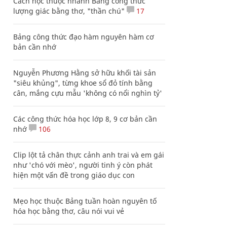
Cách học thuộc nhanh Bảng công thức
lượng giác bằng thơ, "thần chú"
17
Bảng công thức đạo hàm nguyên hàm cơ
bản cần nhớ
Nguyễn Phương Hằng sở hữu khối tài sản
"siêu khủng", từng khoe sổ đỏ tính bằng
cân, mắng cựu mẫu 'không có nổi nghìn tỷ'
Các công thức hóa học lớp 8, 9 cơ bản cần
nhớ
106
Clip lột tả chân thực cảnh anh trai và em gái
như 'chó với mèo', người tinh ý còn phát
hiện một vấn đề trong giáo dục con
Mẹo học thuộc Bảng tuần hoàn nguyên tố
hóa học bằng thơ, câu nói vui vẻ