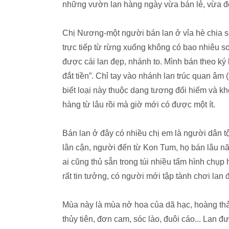
những vườn lan hàng ngày vừa bán lẻ, vừa đón
Chị Nương-một người bán lan ở vỉa hè chia sẻ
trực tiếp từ rừng xuống không có bao nhiêu so
được cái lan đẹp, nhánh to. Mình bán theo ký 
đắt tiền”. Chỉ tay vào nhánh lan trúc quan âm
biết loại này thuộc dạng tương đối hiếm và k
hàng từ lâu rồi mà giờ mới có được một ít.
Bán lan ở đây có nhiều chị em là người dân tộ
lân cận, người đến từ Kon Tum, họ bán lâu nă
ai cũng thủ sẵn trong túi nhiều tấm hình ch
rất tin tưởng, có người mới tập tành chơi lan 
Mùa này là mùa nở hoa của dã hạc, hoàng thảo
thủy tiên, đơn cam, sóc lào, đuôi cáo... Lan đ