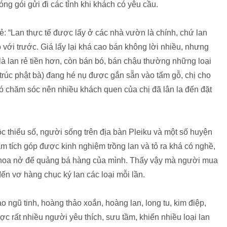
g gói gửi đi các tỉnh khi khách có yêu cầu.
: “Lan thực tế được lấy ở các nhà vườn là chính, chứ lan
 với trước. Giá lấy lại khá cao bán không lời nhiều, nhưng
là lan rẻ tiền hơn, còn bán bó, bán chậu thường những loại
 (trúc phật bà) đang hé nụ được gắn sẵn vào tấm gỗ, chị cho
hó chăm sóc nên nhiều khách quen của chị đã lân la đến đặt
c thiểu số, người sống trên địa bàn Pleiku và một số huyện
m tích góp được kinh nghiệm trồng lan và tỏ ra khá có nghề,
ụp hoa nở để quảng bá hàng của mình. Thấy vậy mà người mua
đến vơ hàng chục ký lan các loại mỗi lần.
 ngũ tinh, hoàng thảo xoắn, hoàng lan, long tu, kim điệp,
ược rất nhiều người yêu thích, sưu tầm, khiến nhiều loại lan