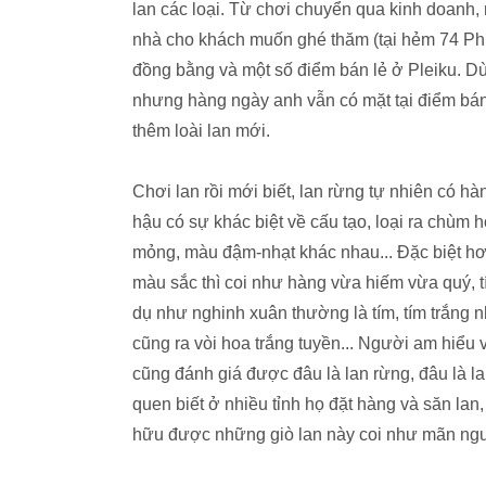
lan các loại. Từ chơi chuyển qua kinh doanh
nhà cho khách muốn ghé thăm (tại hẻm 74 Ph
đồng bằng và một số điểm bán lẻ ở Pleiku. D
nhưng hàng ngày anh vẫn có mặt tại điểm bán 
thêm loài lan mới.
Chơi lan rồi mới biết, lan rừng tự nhiên có h
hậu có sự khác biệt về cấu tạo, loại ra chùm h
mỏng, màu đậm-nhạt khác nhau... Đặc biệt hơ
màu sắc thì coi như hàng vừa hiếm vừa quý, tí
dụ như nghinh xuân thường là tím, tím trắng 
cũng ra vòi hoa trắng tuyền... Người am hiểu
cũng đánh giá được đâu là lan rừng, đâu là la
quen biết ở nhiều tỉnh họ đặt hàng và săn la
hữu được những giò lan này coi như mãn ngu