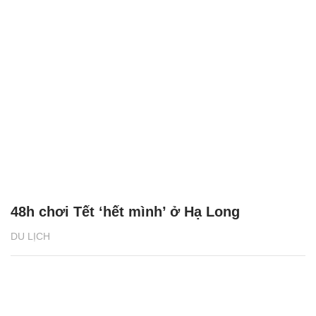
48h chơi Tết ‘hết mình’ ở Hạ Long
DU LỊCH