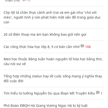
"thần chú"
17
Clip lột tả chân thực cảnh anh trai và em gái như 'chó với
mèo', người tinh ý còn phát hiện một vấn đề trong giáo dục
con
20 số điện thoại ma ám bạn không bao giờ nên gọi
Các công thức hóa học lớp 8, 9 cơ bản cần nhớ
106
Mẹo học thuộc Bảng tuần hoàn nguyên tố hóa học bằng thơ,
câu nói vui vẻ
Tổng hợp những status hay về cuộc sống mang ý nghĩa thay
đổi cuộc đời
Tìm hiểu tư tưởng Nguyễn Du qua đoạn kết Truyện Kiều
1
Phó Đoàn ĐBQH Hà Giang Vương Ngọc Hà bị kỷ luật