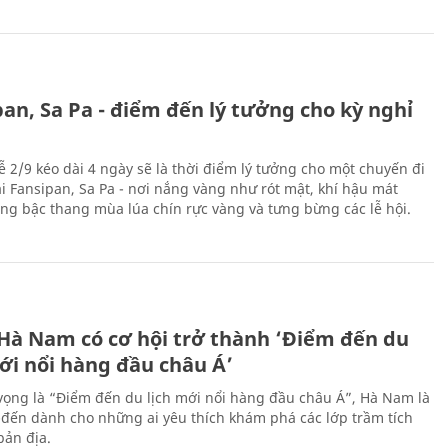
an, Sa Pa - điểm đến lý tưởng cho kỳ nghỉ
ễ 2/9 kéo dài 4 ngày sẽ là thời điểm lý tưởng cho một chuyến đi
ại Fansipan, Sa Pa - nơi nắng vàng như rót mật, khí hậu mát
ộng bậc thang mùa lúa chín rực vàng và tưng bừng các lễ hội.
 Hà Nam có cơ hội trở thành ‘Điểm đến du
ới nổi hàng đầu châu Á’
vọng là “Điểm đến du lịch mới nổi hàng đầu châu Á”, Hà Nam là
-đến dành cho những ai yêu thích khám phá các lớp trầm tích
bản địa.