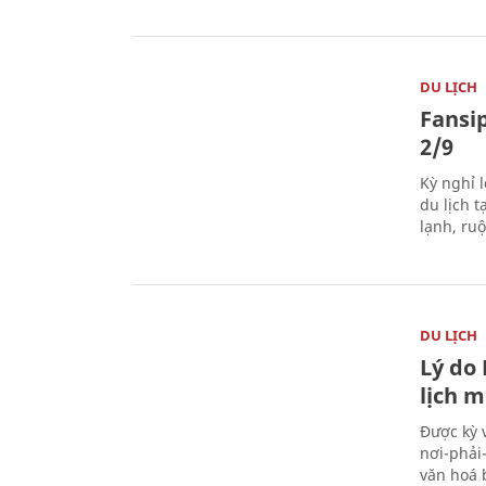
DU LỊCH
Fansip
2/9
Kỳ nghỉ l
du lịch t
lạnh, ru
DU LỊCH
Lý do
lịch m
Được kỳ 
nơi-phải
văn hoá 