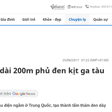
Hotline: 09161
Gia đình
Giới trẻ
Khỏe - đẹp
Chuyện lạ
Quân sự
25/08/2017 07:22 (GMT+07:00)
dài 200m phủ đen kịt ga tàu
àu điện ngầm ở Trung Quốc, tạo thành tấm thảm đen dày