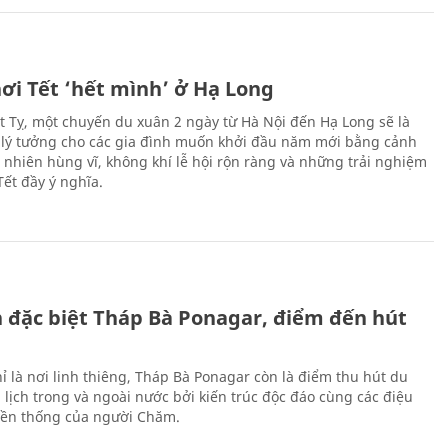
ơi Tết ‘hết mình’ ở Hạ Long
Ất Tỵ, một chuyến du xuân 2 ngày từ Hà Nội đến Hạ Long sẽ là
 lý tưởng cho các gia đình muốn khởi đầu năm mới bằng cảnh
n nhiên hùng vĩ, không khí lễ hội rộn ràng và những trải nghiệm
Tết đầy ý nghĩa.
ch đặc biệt Tháp Bà Ponagar, điểm đến hút
ỉ là nơi linh thiêng, Tháp Bà Ponagar còn là điểm thu hút du
 lịch trong và ngoài nước bởi kiến trúc độc đáo cùng các điệu
ền thống của người Chăm.