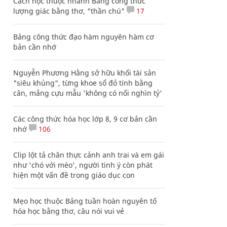
Cách học thuộc nhanh Bảng công thức
lượng giác bằng thơ, "thần chú"
17
Bảng công thức đạo hàm nguyên hàm cơ
bản cần nhớ
Nguyễn Phương Hằng sở hữu khối tài sản
"siêu khủng", từng khoe sổ đỏ tính bằng
cân, mắng cựu mẫu 'không có nổi nghìn tỷ'
Các công thức hóa học lớp 8, 9 cơ bản cần
nhớ
106
Clip lột tả chân thực cảnh anh trai và em gái
như 'chó với mèo', người tinh ý còn phát
hiện một vấn đề trong giáo dục con
Mẹo học thuộc Bảng tuần hoàn nguyên tố
hóa học bằng thơ, câu nói vui vẻ