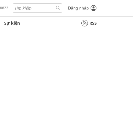
18822
Đăng nhập
Sự kiện
RSS