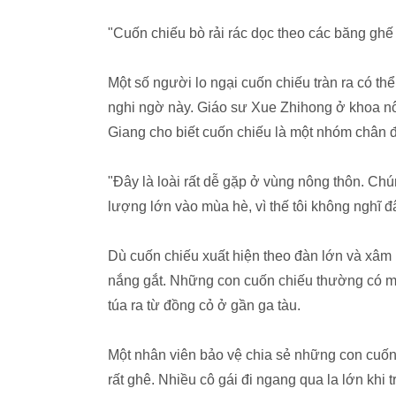
"Cuốn chiếu bò rải rác dọc theo các băng ghế
Một số người lo ngại cuốn chiếu tràn ra có t
nghi ngờ này. Giáo sư Xue Zhihong ở khoa n
Giang cho biết cuốn chiếu là một nhóm chân đ
"Đây là loài rất dễ gặp ở vùng nông thôn. Ch
lượng lớn vào mùa hè, vì thế tôi không nghĩ đ
Dù cuốn chiếu xuất hiện theo đàn lớn và xâm 
nắng gắt. Những con cuốn chiếu thường có m
túa ra từ đồng cỏ ở gần ga tàu.
Một nhân viên bảo vệ chia sẻ những con cuốn
rất ghê. Nhiều cô gái đi ngang qua la lớn khi 