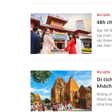
DU LỊCH
48h ch
Dịp Tết 
lựa chọn
sắc thiê
văn hóa 
DU LỊCH
Di tí
khách
Không ch
khách du
múa truy