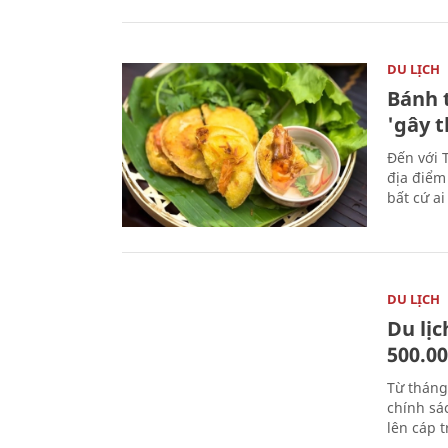
DU LỊCH
Bánh 
'gây 
Đến với 
địa điểm
bất cứ a
DU LỊCH
Du lị
500.0
Từ tháng
chính sá
lên cáp t