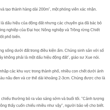
 và tạo thành hàng dài 200m", một phóng viên xác nhận.
hể là dấu hiệu của động đất nhưng các chuyên gia đã bác bỏ
ông nghiệp của Đại học Nông nghiệp và Trồng rừng Chiết
ốt phổ biến.
úng sống dưới đất trong điều kiện ẩm. Chúng sinh sản với số
ây không phải là một dấu hiệu động đất", giáo sư Xue nói.
nhập các khu vực trong thành phố, nhiều con chết dưới ánh
àu nâu đen và cơ thể dài khoảng 2-3cm. Chúng được cho là
 chiếu thường bò ra vào sáng sớm và buổi tối. "Cảnh tượng
trông thấy cuốn chiếu nhiều như vậy", người bảo vệ cho biết.