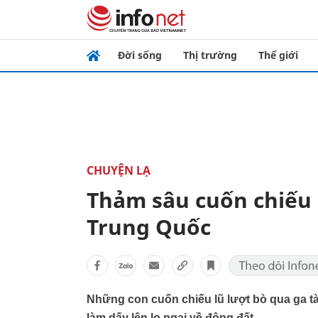
Đời sống
Thị trường
Thế giới
CHUYỆN LẠ
Thảm sâu cuốn chiếu 
Trung Quốc
Những con cuốn chiếu lũ lượt bò qua ga t
làm dấy lên lo ngại về động đất.