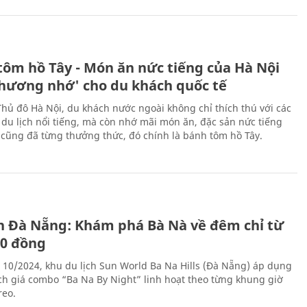
tôm hồ Tây - Món ăn nức tiếng của Hà Nội
thương nhớ' cho du khách quốc tế
Thủ đô Hà Nội, du khách nước ngoài không chỉ thích thú với các
 du lịch nổi tiếng, mà còn nhớ mãi món ăn, đặc sản nức tiếng
i cũng đã từng thưởng thức, đó chính là bánh tôm hồ Tây.
ch Đà Nẵng: Khám phá Bà Nà về đêm chỉ từ
00 đồng
 10/2024, khu du lịch Sun World Ba Na Hills (Đà Nẵng) áp dụng
ch giá combo “Ba Na By Night” linh hoạt theo từng khung giờ
reo.