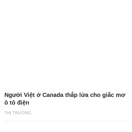
Người Việt ở Canada thắp lửa cho giấc mơ
ô tô điện
THỊ TRƯỜNG