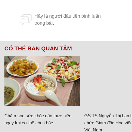
CÓ THỂ BẠN QUAN TÂM
Chăm sóc sức khỏe cần thực hiện
GS.TS Nguyễn Thị Lan ti
ngay khi cơ thể còn khỏe
chức Giám đốc Học viện
Việt Nam