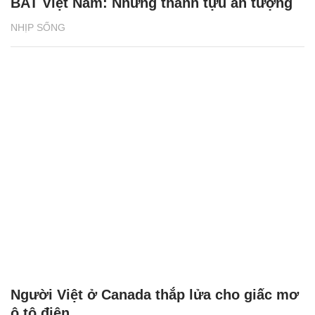
BAT Việt Nam: Những thành tựu ấn tượng
NHỊP SỐNG
Người Việt ở Canada thắp lửa cho giấc mơ
ô tô điện