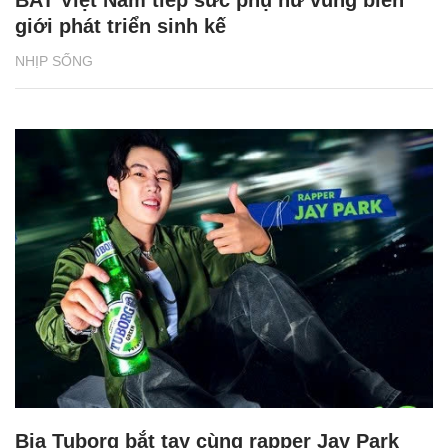
BAT Việt Nam tiếp sức phụ nữ vùng biên
giới phát triển sinh kế
NHỊP SỐNG
Bia Tuborg bắt tay cùng rapper Jay Park