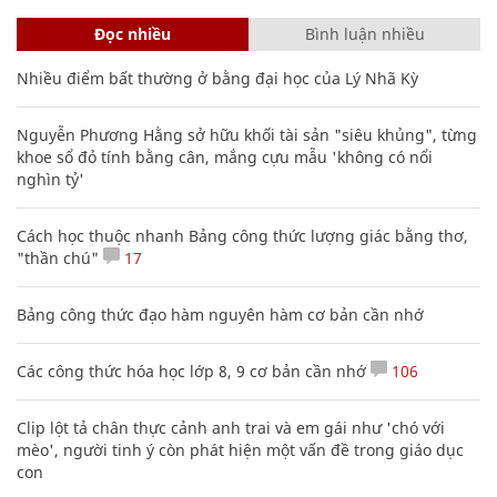
Đọc nhiều
Bình luận nhiều
Nhiều điểm bất thường ở bằng đại học của Lý Nhã Kỳ
Nguyễn Phương Hằng sở hữu khối tài sản "siêu khủng", từng
khoe sổ đỏ tính bằng cân, mắng cựu mẫu 'không có nổi
nghìn tỷ'
Cách học thuộc nhanh Bảng công thức lượng giác bằng thơ,
"thần chú"
17
Bảng công thức đạo hàm nguyên hàm cơ bản cần nhớ
Các công thức hóa học lớp 8, 9 cơ bản cần nhớ
106
Clip lột tả chân thực cảnh anh trai và em gái như 'chó với
mèo', người tinh ý còn phát hiện một vấn đề trong giáo dục
con