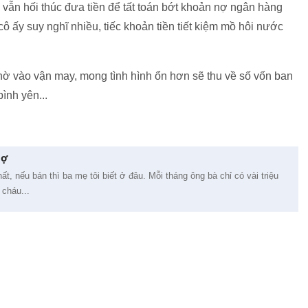
, vẫn hối thúc đưa tiền để tất toán bớt khoản nợ ngân hàng
cô ấy suy nghĩ nhiều, tiếc khoản tiền tiết kiệm mồ hôi nước
g chờ vào vận may, mong tình hình ổn hơn sẽ thu về số vốn ban
ình yên...
nợ
ất, nếu bán thì ba mẹ tôi biết ở đâu. Mỗi tháng ông bà chỉ có vài triệu
cháu...