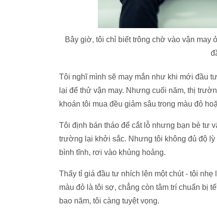
Bây giờ, tôi chỉ biết trông chờ vào vận may
đ
Tôi nghĩ mình sẽ may mắn như khi mới đầu tư t
lại để thử vận may. Nhưng cuối năm, thị tr
khoán tôi mua đều giảm sâu trong màu đỏ hoặc
Tôi định bán tháo để cắt lỗ nhưng bạn bè tư v
trường lại khởi sắc. Nhưng tôi không đủ độ lỳ 
bình tĩnh, rơi vào khủng hoảng.
Thấy tỉ giá đầu tư nhích lên một chút - tôi nhẹ
màu đỏ là tôi sợ, chẳng còn tâm trí chuẩn bị 
bao năm, tôi càng tuyệt vọng.