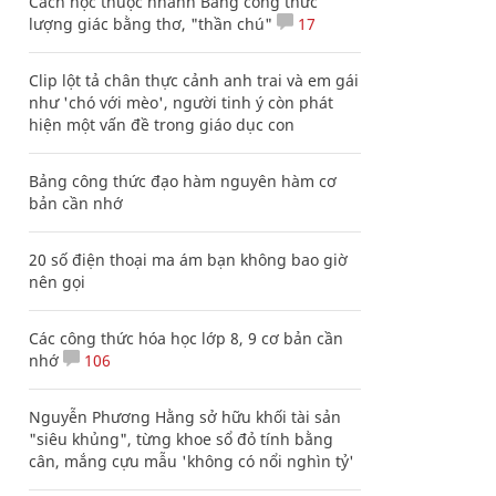
Cách học thuộc nhanh Bảng công thức
lượng giác bằng thơ, "thần chú"
17
Clip lột tả chân thực cảnh anh trai và em gái
như 'chó với mèo', người tinh ý còn phát
hiện một vấn đề trong giáo dục con
Bảng công thức đạo hàm nguyên hàm cơ
bản cần nhớ
20 số điện thoại ma ám bạn không bao giờ
nên gọi
Các công thức hóa học lớp 8, 9 cơ bản cần
nhớ
106
Nguyễn Phương Hằng sở hữu khối tài sản
"siêu khủng", từng khoe sổ đỏ tính bằng
cân, mắng cựu mẫu 'không có nổi nghìn tỷ'