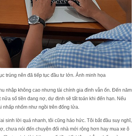
 tục trúng nên đã tiếp tục đầu tư lớn. Ảnh minh họa
dù thu nhập không cao nhưng tài chính gia đình vẫn ổn. Đến năm
 nửa số tiền đang nợ, dự định sẽ tất toán khi đến hạn. Nếu
hải nhấp nhổm như ngồi trên đống lửa.
i sinh lời quá nhanh, tôi cũng háo hức. Tôi bắt đầu suy nghĩ,
g nợ, chưa nói đến chuyện đổi nhà mới rộng hơn hay mua xe ô