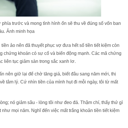
 ở phía trước và mong tình hình ổn sẽ thu về đúng số vốn ban
ầu. Ảnh minh họa
iền ảo nên đã thuyết phục vợ đưa hết số tiền tiết kiệm còn
ường chứng khoán có sự cố và biến động mạnh. Các mã chứng
 liên tục giảm sàn trong sắc xanh lơ.
ấn nên giữ lại để chờ tăng giá, biết đâu sang năm mới, thị
về tâm lý. Cứ nhìn tiền của mình hụt đi mỗi ngày, tôi từ mất
 lòng; nó giảm sâu - lòng tôi như đeo đá. Thậm chí, thấy thứ gì
tết như mọi năm.
Nghĩ đến việc mất trắng khoản tiền tiết kiệm