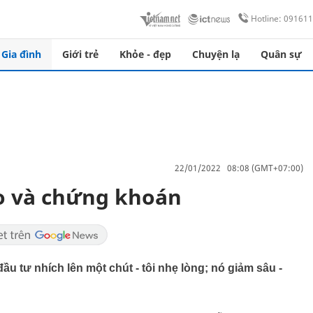
Hotline: 09161
Gia đình
Giới trẻ
Khỏe - đẹp
Chuyện lạ
Quân sự
22/01/2022 08:08 (GMT+07:00)
ảo và chứng khoán
 đầu tư nhích lên một chút - tôi nhẹ lòng; nó giảm sâu -