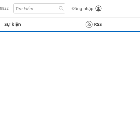
18822
Đăng nhập
Sự kiện
RSS