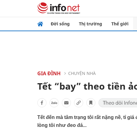
Đời sống
Thị trường
Thế giới
GIA ĐÌNH
CHUYỆN NHÀ
Tết “bay” theo tiền 
Tết đến mà tâm trạng tôi rất nặng nề, tỉ giá
lòng tôi như đeo đá...