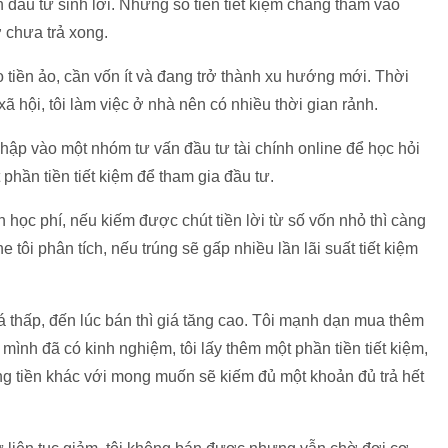
đầu tư sinh lời. Nhưng số tiền tiết kiệm chẳng thấm vào
 chưa trả xong.
 tiền ảo, cần vốn ít và đang trở thành xu hướng mới. Thời
ã hội, tôi làm việc ở nhà nên có nhiều thời gian rảnh.
 nhập vào một nhóm tư vấn đầu tư tài chính online để học hỏi
phần tiền tiết kiệm để tham gia đầu tư.
iền học phí, nếu kiếm được chút tiền lời từ số vốn nhỏ thì càng
 tôi phân tích, nếu trúng sẽ gấp nhiều lần lãi suất tiết kiệm
iá thấp, đến lúc bán thì giá tăng cao. Tôi mạnh dạn mua thêm
 mình đã có kinh nghiệm, tôi lấy thêm một phần tiền tiết kiệm,
ồng tiền khác với mong muốn sẽ kiếm đủ một khoản đủ trả hết