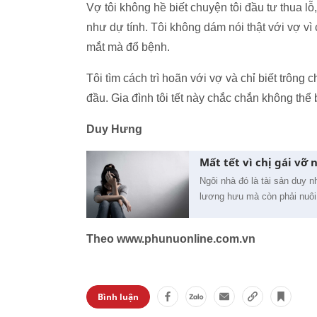
Vợ tôi không hề biết chuyện tôi đầu tư thua lỗ
như dự tính. Tôi không dám nói thật với vợ vì 
mắt mà đổ bệnh.
Tôi tìm cách trì hoãn với vợ và chỉ biết trôn
đầu. Gia đình tôi tết này chắc chắn không thể b
Duy Hưng
Mất tết vì chị gái vỡ 
Ngôi nhà đó là tài sản duy nh
lương hưu mà còn phải nuôi 
Theo www.phunuonline.com.vn
Bình luận