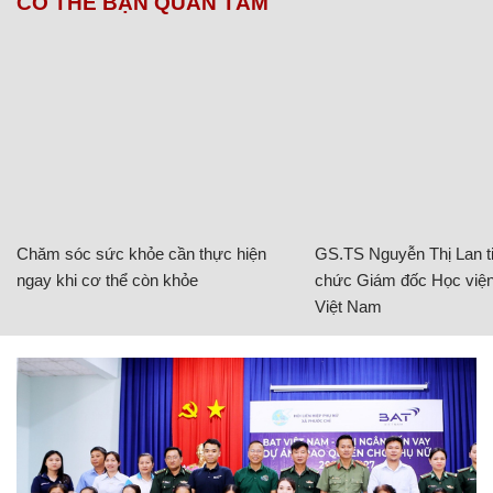
CÓ THỂ BẠN QUAN TÂM
Chăm sóc sức khỏe cần thực hiện
GS.TS Nguyễn Thị Lan ti
ngay khi cơ thể còn khỏe
chức Giám đốc Học viện
Việt Nam