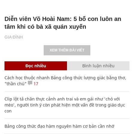
Diễn viên Võ Hoài Nam: 5 bố con luôn an
tâm khi có bà xã quán xuyến
GIA ĐÌNH
XEM THÊM BÀI VIẾT
Đọc nhiều
Bình luận nhiều
Cách học thuộc nhanh Bảng công thức lượng giác bằng thơ,
"thần chú"
17
Clip lột tả chân thực cảnh anh trai và em gái như 'chó với
mèo', người tinh ý còn phát hiện một vấn đề trong giáo dục
con
Bảng công thức đạo hàm nguyên hàm cơ bản cần nhớ