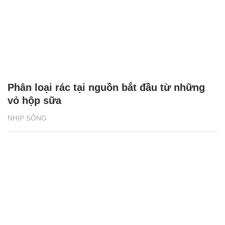
Phân loại rác tại nguồn bắt đầu từ những
vỏ hộp sữa
NHỊP SỐNG