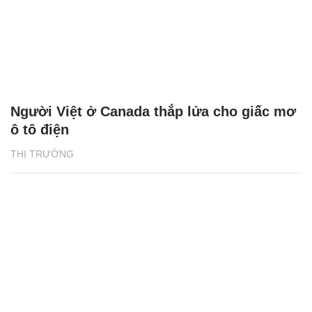
Người Việt ở Canada thắp lửa cho giấc mơ
ô tô điện
THỊ TRƯỜNG