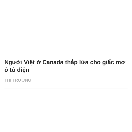
Người Việt ở Canada thắp lửa cho giấc mơ
ô tô điện
THỊ TRƯỜNG