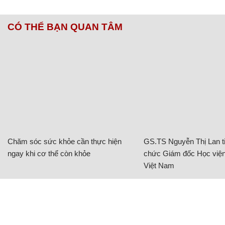
CÓ THỂ BẠN QUAN TÂM
Chăm sóc sức khỏe cần thực hiện
GS.TS Nguyễn Thị Lan ti
ngay khi cơ thể còn khỏe
chức Giám đốc Học viện
Việt Nam