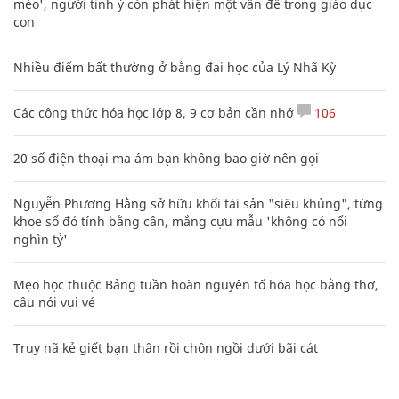
mèo', người tinh ý còn phát hiện một vấn đề trong giáo dục
con
Nhiều điểm bất thường ở bằng đại học của Lý Nhã Kỳ
Các công thức hóa học lớp 8, 9 cơ bản cần nhớ
106
20 số điện thoại ma ám bạn không bao giờ nên gọi
Nguyễn Phương Hằng sở hữu khối tài sản "siêu khủng", từng
khoe sổ đỏ tính bằng cân, mắng cựu mẫu 'không có nổi
nghìn tỷ'
Mẹo học thuộc Bảng tuần hoàn nguyên tố hóa học bằng thơ,
câu nói vui vẻ
Truy nã kẻ giết bạn thân rồi chôn ngồi dưới bãi cát