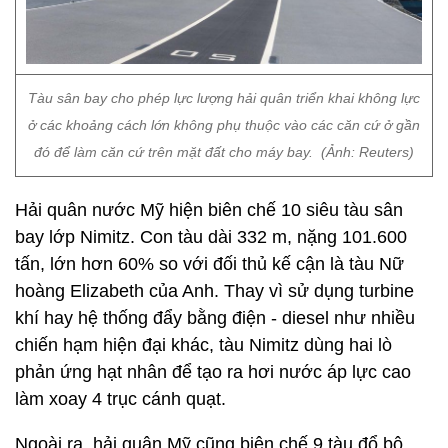
Tàu sân bay cho phép lực lượng hải quân triển khai không lực
ở các khoảng cách lớn không phụ thuộc vào các căn cứ ở gần
đó để làm căn cứ trên mặt đất cho máy bay. (Ảnh: Reuters)
Hải quân nước Mỹ hiện biên chế 10 siêu tàu sân
bay lớp Nimitz. Con tàu dài 332 m, nặng 101.600
tấn, lớn hơn 60% so với đối thủ kế cận là tàu Nữ
hoàng Elizabeth của Anh. Thay vì sử dụng turbine
khí hay hệ thống đẩy bằng điện - diesel như nhiều
chiến hạm hiện đại khác, tàu Nimitz dùng hai lò
phản ứng hạt nhân để tạo ra hơi nước áp lực cao
làm xoay 4 trục cánh quạt.
Ngoài ra, hải quân Mỹ cũng biên chế 9 tàu đổ bộ