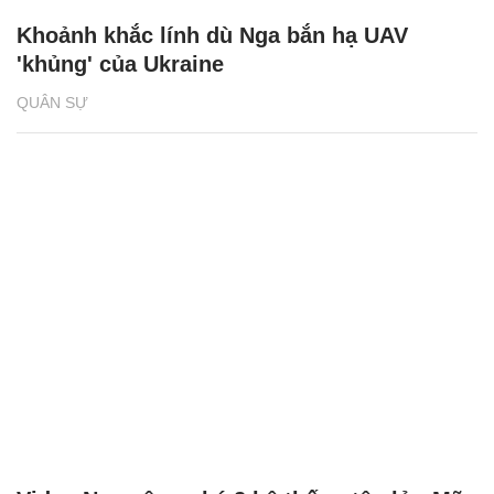
Khoảnh khắc lính dù Nga bắn hạ UAV
'khủng' của Ukraine
QUÂN SỰ