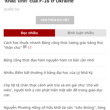
‘khắc tinh’ của F-16 ở Ukraine
QUÂN SỰ
XEM THÊM BÀI VIẾT
Đọc nhiều
Bình luận nhiều
Cách học thuộc nhanh Bảng công thức lượng giác bằng thơ,
"thần chú"
17
Bảng công thức đạo hàm nguyên hàm cơ bản cần nhớ
Nhiều điểm bất thường ở bằng đại học của Lý Nhã Kỳ
Clip lột tả chân thực cảnh anh trai và em gái như 'chó với
mèo', người tinh ý còn phát hiện một vấn đề trong giáo dục
con
Nguyễn Phương Hằng sở hữu khối tài sản "siêu khủng", từng