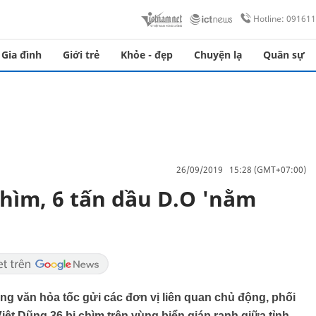
Hotline: 09161
Gia đình
Giới trẻ
Khỏe - đẹp
Chuyện lạ
Quân sự
26/09/2019 15:28 (GMT+07:00)
chìm, 6 tấn dầu D.O 'nằm
g văn hỏa tốc gửi các đơn vị liên quan chủ động, phối
iệt Dũng 36 bị chìm trên vùng biển giáp ranh giữa tỉnh