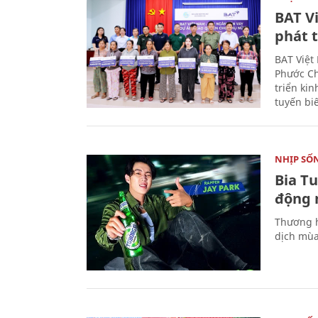
BAT V
phát t
BAT Việt
Phước Ch
triển ki
tuyến bi
NHỊP SỐ
Bia T
động 
Thương h
dịch mùa