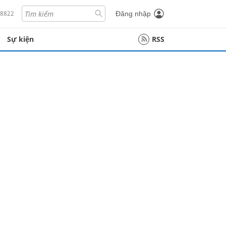
18822
Đăng nhập
Sự kiện
RSS