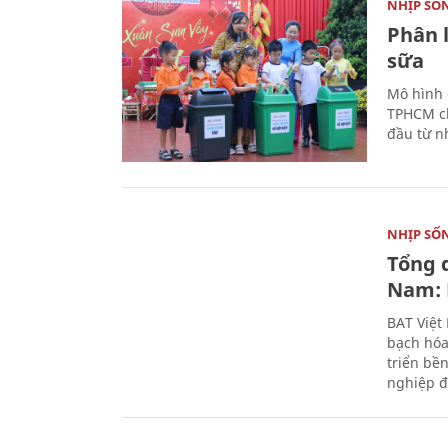
NHỊP SỐ
Phân 
sữa
Mô hình 
TPHCM ch
đầu từ n
NHỊP SỐ
Tổng 
Nam: 
BAT Việt
bạch hóa
triển bề
nghiệp đ