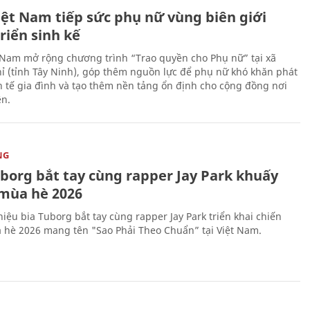
iệt Nam tiếp sức phụ nữ vùng biên giới
riển sinh kế
 Nam mở rộng chương trình “Trao quyền cho Phụ nữ” tại xã
ỉ (tỉnh Tây Ninh), góp thêm nguồn lực để phụ nữ khó khăn phát
nh tế gia đình và tạo thêm nền tảng ổn định cho cộng đồng nơi
ên.
NG
uborg bắt tay cùng rapper Jay Park khuấy
mùa hè 2026
iệu bia Tuborg bắt tay cùng rapper Jay Park triển khai chiến
 hè 2026 mang tên "Sao Phải Theo Chuẩn” tại Việt Nam.