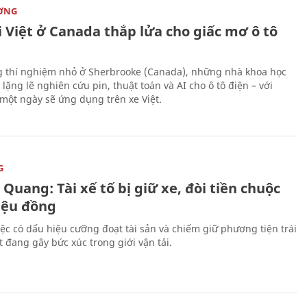
ỜNG
 Việt ở Canada thắp lửa cho giấc mơ ô tô
 thí nghiệm nhỏ ở Sherbrooke (Canada), những nhà khoa học
lặng lẽ nghiên cứu pin, thuật toán và AI cho ô tô điện – với
 một ngày sẽ ứng dụng trên xe Việt.
G
Quang: Tài xế tố bị giữ xe, đòi tiền chuộc
riệu đồng
iệc có dấu hiệu cưỡng đoạt tài sản và chiếm giữ phương tiện trái
t đang gây bức xúc trong giới vận tải.