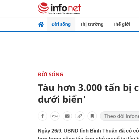
Đời sống
Thị trường
Thế giới
ĐỜI SỐNG
Tàu hơn 3.000 tấn bị 
dưới biển'
Ngày 26/9, UBND tỉnh Bình Thuận đã có côn
hợp trong công tác ứng phó sự cố tại tàu V