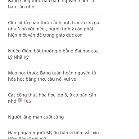
Bảng công thức đạo hàm nguyên hàm cơ
bản cần nhớ
Clip lột tả chân thực cảnh anh trai và em gái
như 'chó với mèo', người tinh ý còn phát
hiện một vấn đề trong giáo dục con
Nhiều điểm bất thường ở bằng đại học của
Lý Nhã Kỳ
Mẹo học thuộc Bảng tuần hoàn nguyên tố
hóa học bằng thơ, câu nói vui vẻ
Các công thức hóa học lớp 8, 9 cơ bản cần
nhớ
106
Người lãng mạn cuối cùng
Hàng ngàn người Mỹ ân hận vì tiêm vắc xin
HPV: Bác sĩ nói gì?