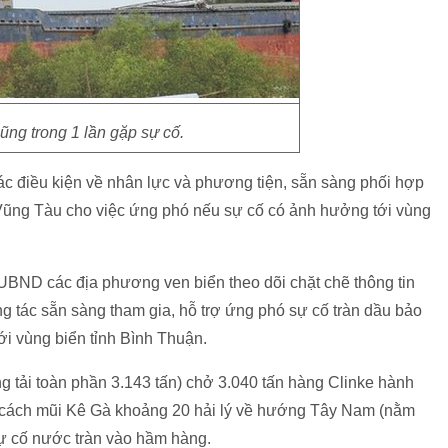
ũng trong 1 lần gặp sự cố.
ác điều kiện về nhân lực và phương tiện, sẵn sàng phối hợp
- Vũng Tàu cho việc ứng phó nếu sự cố có ảnh hưởng tới vùng
BND các địa phương ven biển theo dõi chặt chẽ thông tin
ng tác sẵn sàng tham gia, hỗ trợ ứng phó sự cố tràn dầu bảo
i vùng biển tỉnh Bình Thuận.
ng tải toàn phần 3.143 tấn) chở 3.040 tấn hàng Clinke hành
c cách mũi Kê Gà khoảng 20 hải lý về hướng Tây Nam (nằm
 sự cố nước tràn vào hầm hàng.