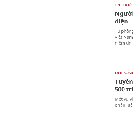
THỊ TRƯ
Người
điện
Từ phòng
Việt Nam 
niềm tin
ĐỜI SỐN
Tuyên 
500 t
Một vụ v
pháp luậ