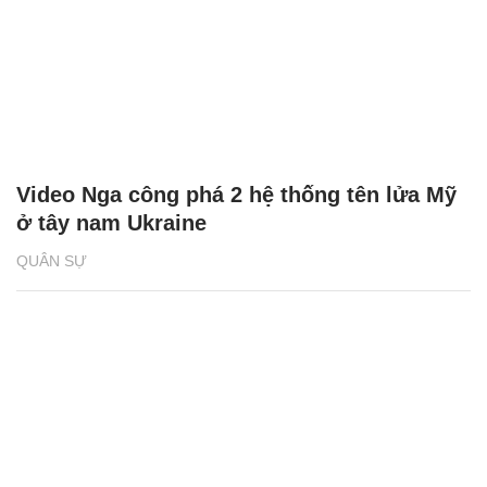
Video Nga công phá 2 hệ thống tên lửa Mỹ
ở tây nam Ukraine
QUÂN SỰ