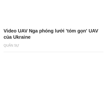
Video UAV Nga phóng lưới 'tóm gọn' UAV
của Ukraine
QUÂN SỰ