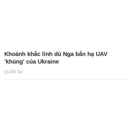
Khoảnh khắc lính dù Nga bắn hạ UAV
'khủng' của Ukraine
QUÂN SỰ