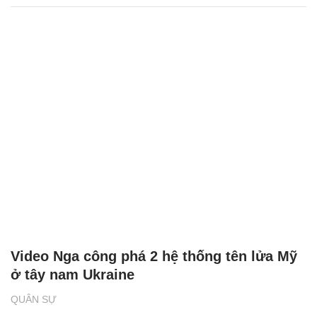
Video Nga công phá 2 hệ thống tên lửa Mỹ
ở tây nam Ukraine
QUÂN SỰ