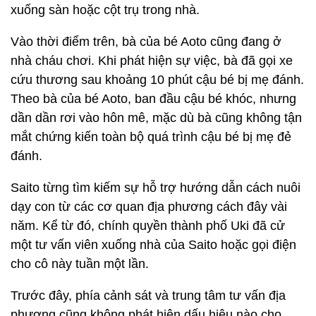
xuống sàn hoặc cột trụ trong nhà.
Vào thời điểm trên, bà của bé Aoto cũng đang ở
nhà cháu chơi. Khi phát hiện sự việc, bà đã gọi xe
cứu thương sau khoảng 10 phút cậu bé bị mẹ đánh.
Theo bà của bé Aoto, ban đầu cậu bé khóc, nhưng
dần dần rơi vào hôn mê, mặc dù bà cũng không tận
mắt chứng kiến toàn bộ quá trình cậu bé bị mẹ đẻ
đánh.
Saito từng tìm kiếm sự hỗ trợ hướng dẫn cách nuôi
dạy con từ các cơ quan địa phương cách đây vài
năm. Kể từ đó, chính quyền thành phố Uki đã cử
một tư vấn viên xuống nhà của Saito hoặc gọi điện
cho cô này tuần một lần.
Trước đây, phía cảnh sát và trung tâm tư vấn địa
phương cũng không phát hiện dấu hiệu nào cho