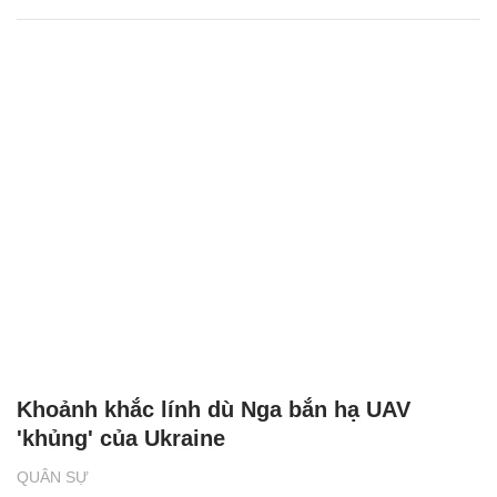
Khoảnh khắc lính dù Nga bắn hạ UAV
'khủng' của Ukraine
QUÂN SỰ