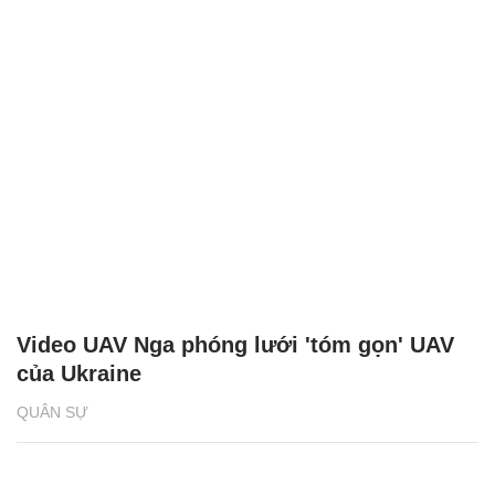
Video UAV Nga phóng lưới 'tóm gọn' UAV
của Ukraine
QUÂN SỰ