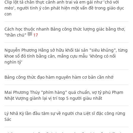
Clip lột tả chân thực cảnh anh trai và em gái như 'chó với
mèo', người tinh ý còn phát hiện một vấn đề trong giáo dục
con
Cách học thuộc nhanh Bảng công thức lượng giác bằng thơ,
"thần chú"
17
Nguyễn Phương Hằng sở hữu khối tài sản "siêu khủng", từng
khoe sổ đỏ tính bằng cân, mắng cựu mẫu 'không có nổi
nghìn tỷ'
Bảng công thức đạo hàm nguyên hàm cơ bản cần nhớ
Mai Phương Thúy "phím hàng" quá chuẩn, vợ tỷ phú Phạm
Nhật Vượng giành lại vị trí top 5 người giàu nhất
Lý Nhã Kỳ lần đầu tâm sự về người cha Liệt sĩ đặc công rừng
Sác