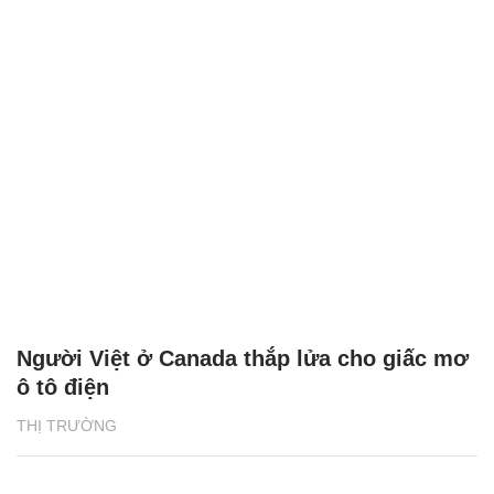
Người Việt ở Canada thắp lửa cho giấc mơ
ô tô điện
THỊ TRƯỜNG