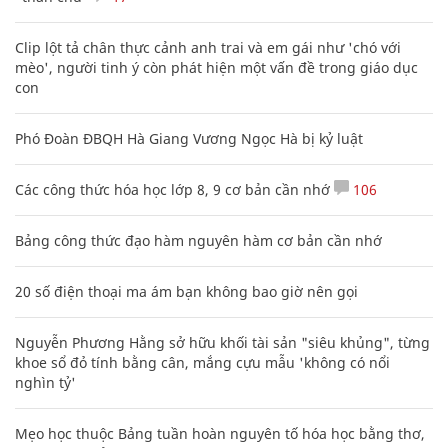
Clip lột tả chân thực cảnh anh trai và em gái như 'chó với
mèo', người tinh ý còn phát hiện một vấn đề trong giáo dục
con
Phó Đoàn ĐBQH Hà Giang Vương Ngọc Hà bị kỷ luật
Các công thức hóa học lớp 8, 9 cơ bản cần nhớ
106
Bảng công thức đạo hàm nguyên hàm cơ bản cần nhớ
20 số điện thoại ma ám bạn không bao giờ nên gọi
Nguyễn Phương Hằng sở hữu khối tài sản "siêu khủng", từng
khoe sổ đỏ tính bằng cân, mắng cựu mẫu 'không có nổi
nghìn tỷ'
Mẹo học thuộc Bảng tuần hoàn nguyên tố hóa học bằng thơ,