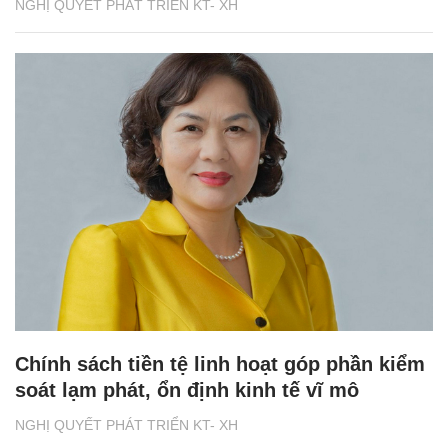
NGHỊ QUYẾT PHÁT TRIỂN KT- XH
Chính sách tiền tệ linh hoạt góp phần kiểm
soát lạm phát, ổn định kinh tế vĩ mô
NGHỊ QUYẾT PHÁT TRIỂN KT- XH