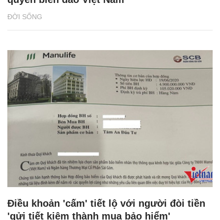
ĐỜI SỐNG
Điều khoản 'cấm' tiết lộ với người đòi tiền
'gửi tiết kiệm thành mua bảo hiểm'