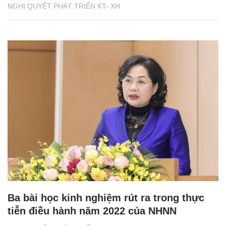
NGHỊ QUYẾT PHÁT TRIỂN KT- XH
Ba bài học kinh nghiệm rút ra trong thực
tiễn điều hành năm 2022 của NHNN