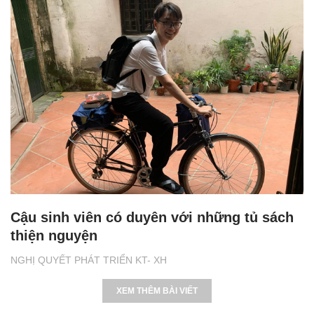
Cậu sinh viên có duyên với những tủ sách
thiện nguyện
NGHỊ QUYẾT PHÁT TRIỂN KT- XH
XEM THÊM BÀI VIẾT