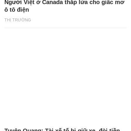
Người Việt ở Canada thắp lửa cho giấc mơ
ô tô điện
THỊ TRƯỜNG
Tuyên Quang: Tài xế tố bị giữ xe, đòi tiền