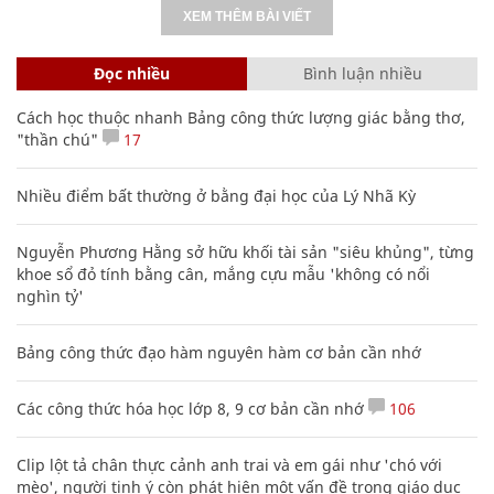
XEM THÊM BÀI VIẾT
Đọc nhiều
Bình luận nhiều
Cách học thuộc nhanh Bảng công thức lượng giác bằng thơ,
"thần chú"
17
Nhiều điểm bất thường ở bằng đại học của Lý Nhã Kỳ
Nguyễn Phương Hằng sở hữu khối tài sản "siêu khủng", từng
khoe sổ đỏ tính bằng cân, mắng cựu mẫu 'không có nổi
nghìn tỷ'
Bảng công thức đạo hàm nguyên hàm cơ bản cần nhớ
Các công thức hóa học lớp 8, 9 cơ bản cần nhớ
106
Clip lột tả chân thực cảnh anh trai và em gái như 'chó với
mèo', người tinh ý còn phát hiện một vấn đề trong giáo dục