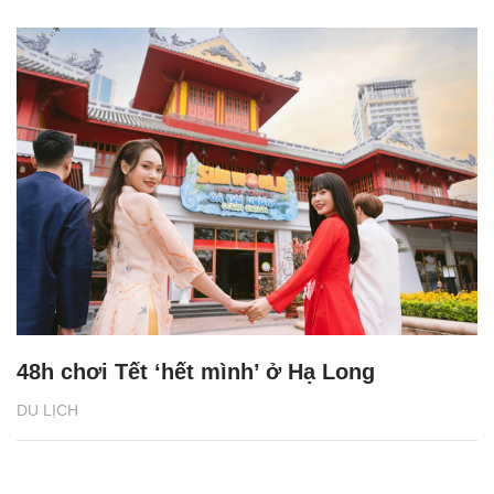
48h chơi Tết ‘hết mình’ ở Hạ Long
DU LỊCH