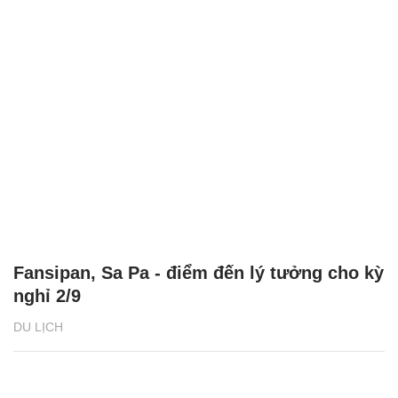
Fansipan, Sa Pa - điểm đến lý tưởng cho kỳ
nghỉ 2/9
DU LỊCH