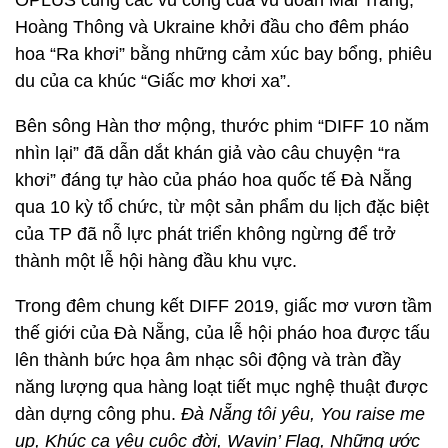
OPLUS cùng các vũ công của vũ đoàn Mai Trắng,
Hoàng Thông và Ukraine khởi đầu cho đêm pháo
hoa “Ra khơi” bằng những cảm xúc bay bổng, phiêu
du của ca khúc “Giấc mơ khơi xa”.
Bên sông Hàn thơ mộng, thước phim “DIFF 10 năm
nhìn lại” đã dẫn dắt khán giả vào câu chuyện “ra
khơi” đáng tự hào của pháo hoa quốc tế Đà Nẵng
qua 10 kỳ tổ chức, từ một sản phẩm du lịch đặc biệt
của TP đã nỗ lực phát triển không ngừng để trở
thành một lễ hội hàng đầu khu vực.
Trong đêm chung kết DIFF 2019, giấc mơ vươn tầm
thế giới của Đà Nẵng, của lễ hội pháo hoa được tấu
lên thành bức họa âm nhạc sôi động và tràn đầy
năng lượng qua hàng loạt tiết mục nghệ thuật được
dàn dựng công phu.
Đà Nẵng tôi yêu, You raise me
up, Khúc ca yêu cuộc đời, Wavin’ Flag, Những ước