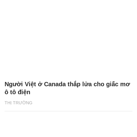
Người Việt ở Canada thắp lửa cho giấc mơ
ô tô điện
THỊ TRƯỜNG