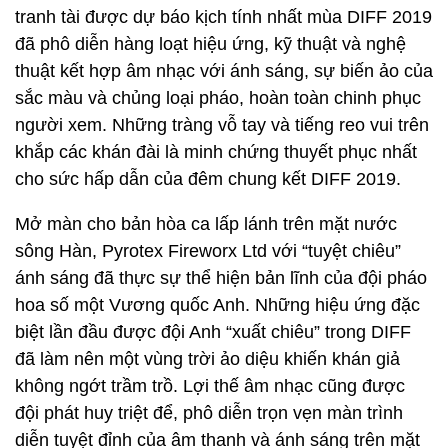
tranh tài được dự báo kịch tính nhất mùa DIFF 2019
đã phô diễn hàng loạt hiệu ứng, kỹ thuật và nghệ
thuật kết hợp âm nhạc với ánh sáng, sự biến ảo của
sắc màu và chủng loại pháo, hoàn toàn chinh phục
người xem. Những tràng vỗ tay và tiếng reo vui trên
khắp các khán đài là minh chứng thuyết phục nhất
cho sức hấp dẫn của đêm chung kết DIFF 2019.
Mở màn cho bản hòa ca lấp lánh trên mặt nước
sông Hàn, Pyrotex Fireworx Ltd với “tuyệt chiêu”
ánh sáng đã thực sự thể hiện bản lĩnh của đội pháo
hoa số một Vương quốc Anh. Những hiệu ứng đặc
biệt lần đầu được đội Anh “xuất chiêu” trong DIFF
đã làm nên một vùng trời ảo diệu khiến khán giả
không ngớt trầm trồ. Lợi thế âm nhạc cũng được
đội phát huy triệt để, phô diễn trọn vẹn màn trình
diễn tuyệt đỉnh của âm thanh và ánh sáng trên mặt