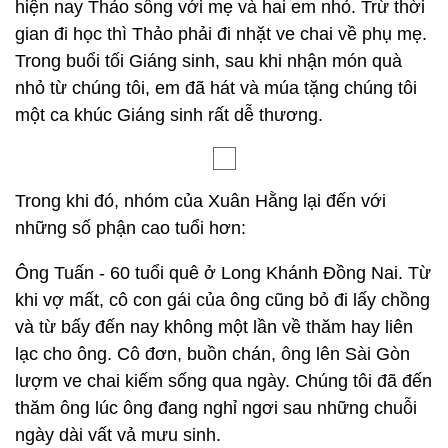
hiện nay Thảo sống với mẹ và hai em nhỏ. Trừ thời
gian đi học thì Thảo phải đi nhặt ve chai về phụ mẹ.
Trong buổi tối Giáng sinh, sau khi nhận món quà
nhỏ từ chúng tôi, em đã hát và múa tặng chúng tôi
một ca khúc Giáng sinh rất dễ thương.
Trong khi đó, nhóm của Xuân Hằng lại đến với
những số phận cao tuổi hơn:
Ông Tuấn - 60 tuổi quê ở Long Khánh Ðồng Nai. Từ
khi vợ mất, cô con gái của ông cũng bỏ đi lấy chồng
và từ bấy đến nay không một lần về thăm hay liên
lạc cho ông. Cô đơn, buồn chán, ông lên Sài Gòn
lượm ve chai kiếm sống qua ngày. Chúng tôi đã đến
thăm ông lúc ông đang nghỉ ngơi sau những chuỗi
ngày dài vất vả mưu sinh.