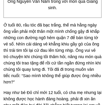
Ông Nguyễn Văn Năm trong với món quà Giáng
sinh.
Ở tuổi 80, râu tóc đã bạc trắng, thế mà hằng ngày
ông vẫn phải một thân một mình chống gậy đi khắp
những con đường ngõ hẻm quận 7 để bán từng tờ
vé số. Nhìn cái dáng vẻ khẳng khiu gầy gò của ông
thì trái tim tôi lại cứ đau lên từng nhịp. Ông vui vẻ
trò chuyện khi chúng tôi thăm hỏi, nâng niu món quà
chúng tôi trao tặng để rồi cứ tần ngần đứng nhìn khi
chúng tôi quay lưng đi. Tôi đã đi trong muôn vàn
tiếc nuối: “Sao mình không thể giúp được ông nhiều
hơn?”
Hay như bé Đỏ chỉ mới 12 tuổi, có cha mẹ nhưng lại
không được học hành đàng hoàng, phải đi xin ăn