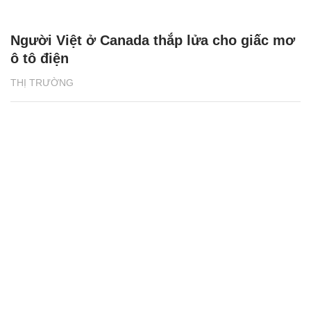
Người Việt ở Canada thắp lửa cho giấc mơ
ô tô điện
THỊ TRƯỜNG