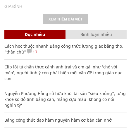
GIA ĐÌNH
XEM THÊM BÀI VIẾT
Đọc nhiều
Bình luận nhiều
Cách học thuộc nhanh Bảng công thức lượng giác bằng thơ,
"thần chú"
17
Clip lột tả chân thực cảnh anh trai và em gái như 'chó với
mèo', người tinh ý còn phát hiện một vấn đề trong giáo dục
con
Nguyễn Phương Hằng sở hữu khối tài sản "siêu khủng", từng
khoe sổ đỏ tính bằng cân, mắng cựu mẫu 'không có nổi
nghìn tỷ'
Bảng công thức đạo hàm nguyên hàm cơ bản cần nhớ