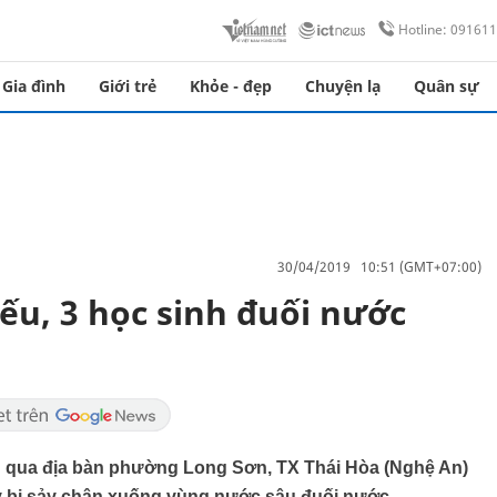
Hotline: 09161
Gia đình
Giới trẻ
Khỏe - đẹp
Chuyện lạ
Quân sự
30/04/2019 10:51 (GMT+07:00)
ếu, 3 học sinh đuối nước
n qua địa bàn phường Long Sơn, TX Thái Hòa (Nghệ An)
y bị sảy chân xuống vùng nước sâu đuối nước.