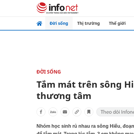
Đời sống
Thị trường
Thế giới
ĐỜI SỐNG
Tắm mát trên sông Hi
thương tâm
Nhóm học sinh rủ nhau ra sông Hiếu, đoạ
để tắm mát. Trong lúc tắm, 3 em không ma