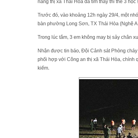
năng thị xã Thái Hòa đã tìm thấy thi thể 3 học
Trước đó, vào khoảng 12h ngày 29/4, một nhó
bàn phường Long Sơn, TX Thái Hòa (Nghệ An
Trong lúc tắm, 3 em không may bị sảy chân 
Nhận được tin báo, Đội Cảnh sát Phòng cháy
phối hợp với Công an thị xã Thái Hòa, chính 
kiếm.