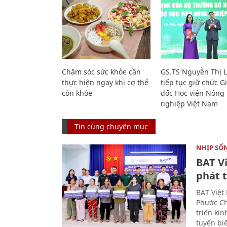
Chăm sóc sức khỏe cần
GS.TS Nguyễn Thị 
thực hiện ngay khi cơ thể
tiếp tục giữ chức 
còn khỏe
đốc Học viện Nông
nghiệp Việt Nam
Tin cùng chuyên mục
NHỊP SỐ
BAT V
phát t
BAT Việt
Phước Ch
triển ki
tuyến bi