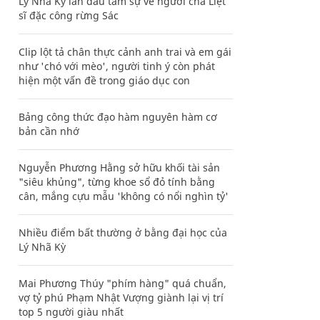
Lý Nhã Kỳ lần đầu tâm sự về người cha Liệt
sĩ đặc công rừng Sác
Clip lột tả chân thực cảnh anh trai và em gái
như 'chó với mèo', người tinh ý còn phát
hiện một vấn đề trong giáo dục con
Bảng công thức đạo hàm nguyên hàm cơ
bản cần nhớ
Nguyễn Phương Hằng sở hữu khối tài sản
"siêu khủng", từng khoe sổ đỏ tính bằng
cân, mắng cựu mẫu 'không có nổi nghìn tỷ'
Nhiều điểm bất thường ở bằng đại học của
Lý Nhã Kỳ
Mai Phương Thúy "phím hàng" quá chuẩn,
vợ tỷ phú Phạm Nhật Vượng giành lại vị trí
top 5 người giàu nhất