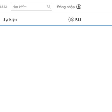
18822
Đăng nhập
Sự kiện
RSS