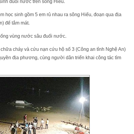
 sinh đuối nước trên sông Hiếu.
m học sinh gồm 5 em rủ nhau ra sông Hiếu, đoạn qua địa
) để tắm mát.
xuống vùng nước sâu đuối nước.
 chữa cháy và cứu nạn cứu hộ số 3 (Công an tỉnh Nghệ An)
quyền địa phương, cùng người dân triển khai công tác tìm