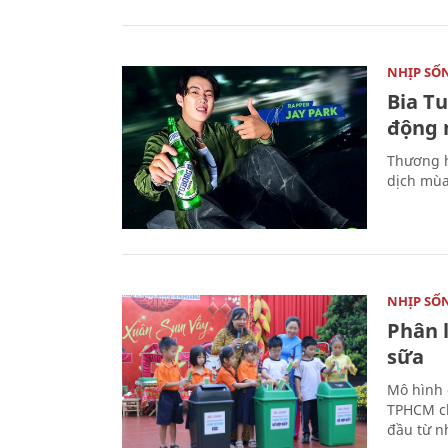
NHỊP SỐ
Bia T
động 
Thương h
dịch mùa
NHỊP SỐ
Phân 
sữa
Mô hình 
TPHCM ch
đầu từ n