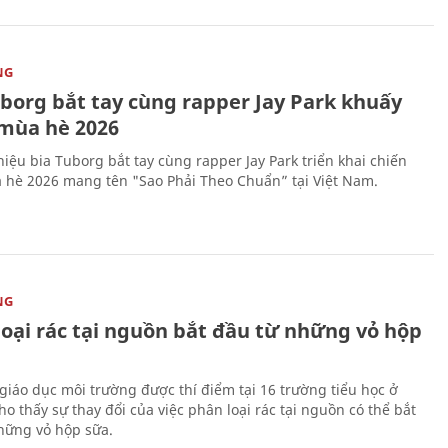
NG
uborg bắt tay cùng rapper Jay Park khuấy
mùa hè 2026
iệu bia Tuborg bắt tay cùng rapper Jay Park triển khai chiến
 hè 2026 mang tên "Sao Phải Theo Chuẩn” tại Việt Nam.
NG
loại rác tại nguồn bắt đầu từ những vỏ hộp
giáo dục môi trường được thí điểm tại 16 trường tiểu học ở
o thấy sự thay đổi của việc phân loại rác tại nguồn có thể bắt
hững vỏ hộp sữa.