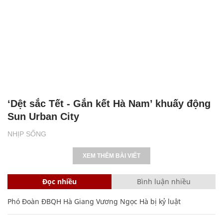
‘Dệt sắc Tết - Gắn kết Hà Nam’ khuấy động
Sun Urban City
NHỊP SỐNG
XEM THÊM BÀI VIẾT
Đọc nhiều
Bình luận nhiều
Phó Đoàn ĐBQH Hà Giang Vương Ngọc Hà bị kỷ luật