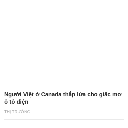
Người Việt ở Canada thắp lửa cho giấc mơ
ô tô điện
THỊ TRƯỜNG