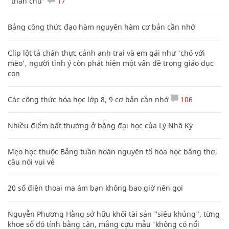
"thần chú"
17
Bảng công thức đạo hàm nguyên hàm cơ bản cần nhớ
Clip lột tả chân thực cảnh anh trai và em gái như 'chó với
mèo', người tinh ý còn phát hiện một vấn đề trong giáo dục
con
Các công thức hóa học lớp 8, 9 cơ bản cần nhớ
106
Nhiều điểm bất thường ở bằng đại học của Lý Nhã Kỳ
Mẹo học thuộc Bảng tuần hoàn nguyên tố hóa học bằng thơ,
câu nói vui vẻ
20 số điện thoại ma ám bạn không bao giờ nên gọi
Nguyễn Phương Hằng sở hữu khối tài sản "siêu khủng", từng
khoe sổ đỏ tính bằng cân, mắng cựu mẫu 'không có nổi