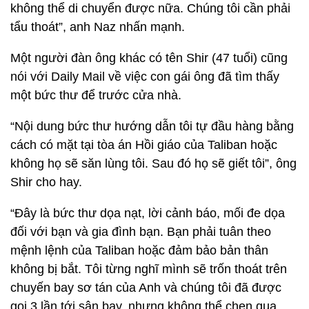
không thể di chuyển được nữa. Chúng tôi cần phải
tẩu thoát”, anh Naz nhấn mạnh.
Một người đàn ông khác có tên Shir (47 tuổi) cũng
nói với Daily Mail về việc con gái ông đã tìm thấy
một bức thư để trước cửa nhà.
“Nội dung bức thư hướng dẫn tôi tự đầu hàng bằng
cách có mặt tại tòa án Hồi giáo của Taliban hoặc
không họ sẽ săn lùng tôi. Sau đó họ sẽ giết tôi”, ông
Shir cho hay.
“Đây là bức thư dọa nạt, lời cảnh báo, mối đe dọa
đối với bạn và gia đình bạn. Bạn phải tuân theo
mệnh lệnh của Taliban hoặc đảm bảo bản thân
không bị bắt. Tôi từng nghĩ mình sẽ trốn thoát trên
chuyến bay sơ tán của Anh và chúng tôi đã được
gọi 3 lần tới sân bay, nhưng không thể chen qua