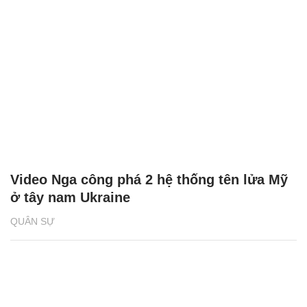
Video Nga công phá 2 hệ thống tên lửa Mỹ
ở tây nam Ukraine
QUÂN SỰ