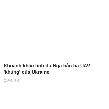
Khoảnh khắc lính dù Nga bắn hạ UAV
'khủng' của Ukraine
QUÂN SỰ