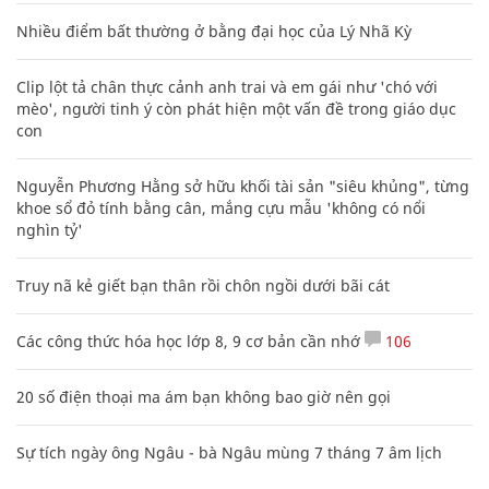
Nhiều điểm bất thường ở bằng đại học của Lý Nhã Kỳ
Clip lột tả chân thực cảnh anh trai và em gái như 'chó với
mèo', người tinh ý còn phát hiện một vấn đề trong giáo dục
con
Nguyễn Phương Hằng sở hữu khối tài sản "siêu khủng", từng
khoe sổ đỏ tính bằng cân, mắng cựu mẫu 'không có nổi
nghìn tỷ'
Truy nã kẻ giết bạn thân rồi chôn ngồi dưới bãi cát
Các công thức hóa học lớp 8, 9 cơ bản cần nhớ
106
20 số điện thoại ma ám bạn không bao giờ nên gọi
Sự tích ngày ông Ngâu - bà Ngâu mùng 7 tháng 7 âm lịch