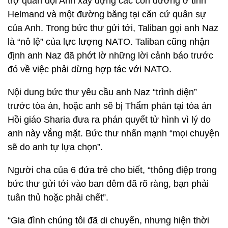
trợ quân đội Anh xây dựng các con đường ở tỉnh
Helmand và một đường băng tại căn cứ quân sự
của Anh. Trong bức thư gửi tới, Taliban gọi anh Naz
là “nô lệ” của lực lượng NATO. Taliban cũng nhận
định anh Naz đã phớt lờ những lời cảnh báo trước
đó về việc phải dừng hợp tác với NATO.
Nội dung bức thư yêu cầu anh Naz “trình diện”
trước tòa án, hoặc anh sẽ bị Thẩm phán tại tòa án
Hồi giáo Sharia đưa ra phán quyết tử hình vì lý do
anh này vắng mặt. Bức thư nhấn mạnh “mọi chuyện
sẽ do anh tự lựa chọn”.
Người cha của 6 đứa trẻ cho biết, “thông điệp trong
bức thư gửi tới vào ban đêm đã rõ ràng, bạn phải
tuân thủ hoặc phải chết”.
“Gia đình chúng tôi đã di chuyển, nhưng hiện thời