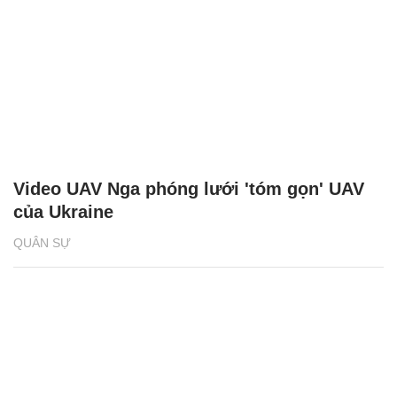
Video UAV Nga phóng lưới 'tóm gọn' UAV
của Ukraine
QUÂN SỰ