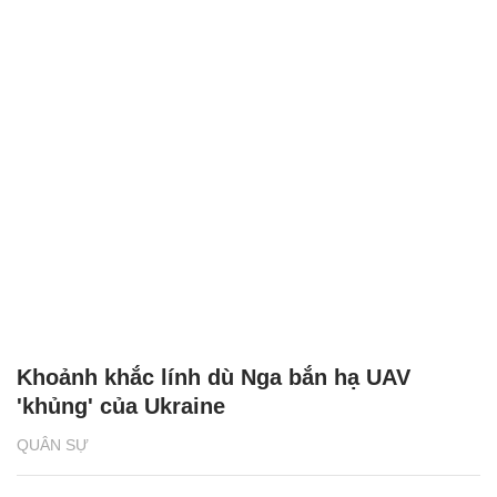
Khoảnh khắc lính dù Nga bắn hạ UAV
'khủng' của Ukraine
QUÂN SỰ