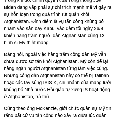
Trong khi đó, chính quyền của Tổng thống Joe
Biden đang vấp phải sự chỉ trích mạnh mẽ vì gây ra
sự hỗn loạn trong quá trình rút quân khỏi
Afghanistan. Đỉnh điểm là vụ tấn công khủng bố
nhằm vào sân bay Kabul vào đêm tối ngày 26/8
khiến hàng trăm người dân Afghanistan cùng 13
binh sĩ Mỹ thiệt mạng.
Đáng nói, ngoài việc hàng trăm công dân Mỹ vẫn
chưa được sơ tán khỏi Afghanistan, Mỹ còn để lại
hàng ngàn người Afghanistan từng làm việc cùng.
Những công dân Afghanistan này có thể bị Taliban
hoặc các tay súng ISIS-K, chi nhánh của mạng lưới
khủng bố Nhà nước Hồi giáo tự xưng IS hoạt động
ở Afghanistan, trả thù.
Cũng theo ông McKenzie, giới chức quân sự Mỹ tin
rằng bất cứ vụ tấn công nào xảy ra giữa lúc quân