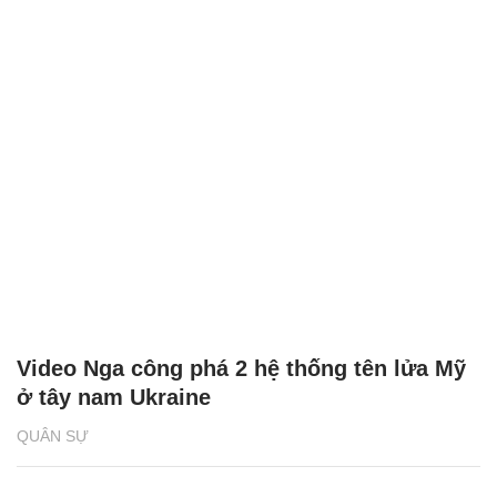
Video Nga công phá 2 hệ thống tên lửa Mỹ
ở tây nam Ukraine
QUÂN SỰ