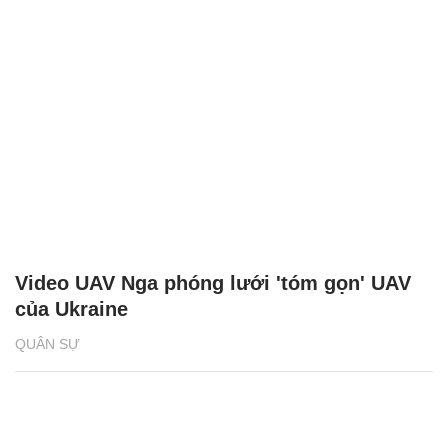
Video UAV Nga phóng lưới 'tóm gọn' UAV
của Ukraine
QUÂN SỰ