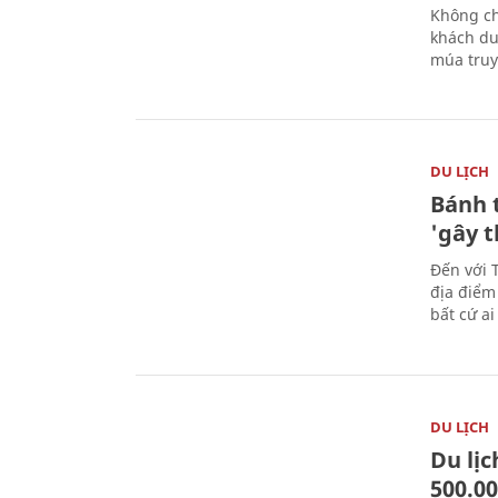
Không ch
khách du
múa truy
DU LỊCH
Bánh 
'gây 
Đến với 
địa điểm
bất cứ a
DU LỊCH
Du lị
500.0