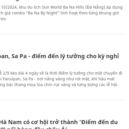
 10/2024, khu du lịch Sun World Ba Na Hills (Đà Nẵng) áp dụng
ch giá combo “Ba Na By Night” linh hoạt theo từng khung giờ
reo.
an, Sa Pa - điểm đến lý tưởng cho kỳ nghỉ
ễ 2/9 kéo dài 4 ngày sẽ là thời điểm lý tưởng cho một chuyến đi
ại Fansipan, Sa Pa - nơi nắng vàng như rót mật, khí hậu mát
ộng bậc thang mùa lúa chín rực vàng và tưng bừng các lễ hội.
 Hà Nam có cơ hội trở thành ‘Điểm đến du