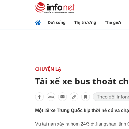
Đời sống
Thị trường
Thế giới
CHUYỆN LẠ
Tài xế xe bus thoát c
Một lái xe Trung Quốc kịp thời né cú va chạ
Vụ tai nạn xảy ra hôm 24/3 ở Jiangshan, tỉnh 