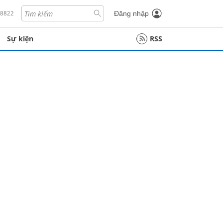
18822
Đăng nhập
Sự kiện
RSS