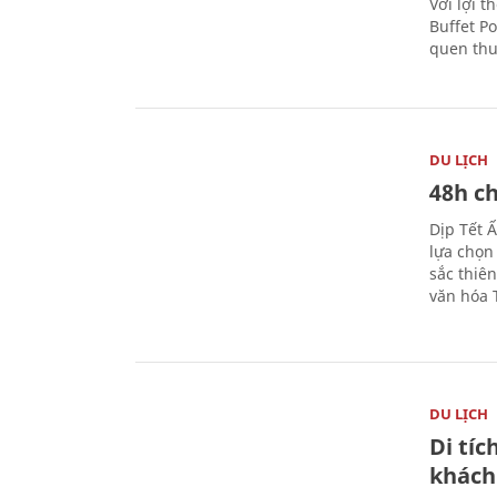
Với lợi t
Buffet P
quen thu
DU LỊCH
48h ch
Dịp Tết 
lựa chọn
sắc thiê
văn hóa 
DU LỊCH
Di tí
khách