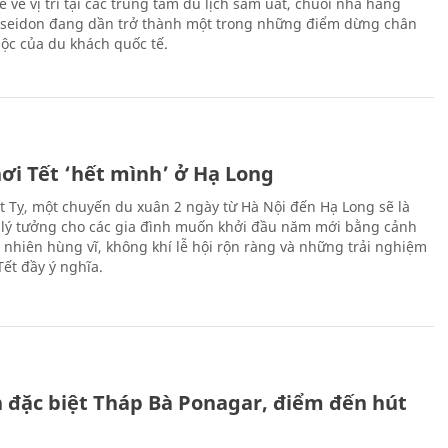
hế về vị trí tại các trung tâm du lịch sầm uất, chuỗi nhà hàng
oseidon đang dần trở thành một trong những điểm dừng chân
ộc của du khách quốc tế.
ơi Tết ‘hết mình’ ở Hạ Long
Ất Tỵ, một chuyến du xuân 2 ngày từ Hà Nội đến Hạ Long sẽ là
 lý tưởng cho các gia đình muốn khởi đầu năm mới bằng cảnh
n nhiên hùng vĩ, không khí lễ hội rộn ràng và những trải nghiệm
Tết đầy ý nghĩa.
ch đặc biệt Tháp Bà Ponagar, điểm đến hút