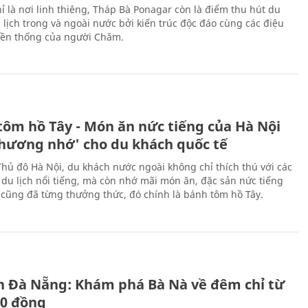
ỉ là nơi linh thiêng, Tháp Bà Ponagar còn là điểm thu hút du
 lịch trong và ngoài nước bởi kiến trúc độc đáo cùng các điệu
ền thống của người Chăm.
tôm hồ Tây - Món ăn nức tiếng của Hà Nội
thương nhớ' cho du khách quốc tế
Thủ đô Hà Nội, du khách nước ngoài không chỉ thích thú với các
 du lịch nổi tiếng, mà còn nhớ mãi món ăn, đặc sản nức tiếng
i cũng đã từng thưởng thức, đó chính là bánh tôm hồ Tây.
ch Đà Nẵng: Khám phá Bà Nà về đêm chỉ từ
00 đồng