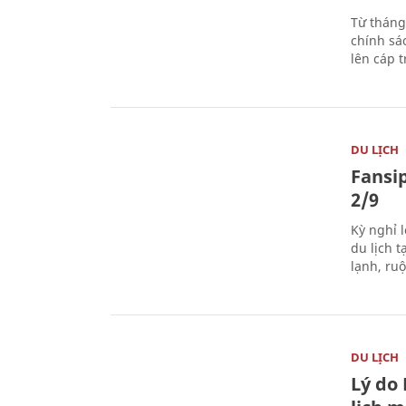
Từ tháng
chính sá
lên cáp t
DU LỊCH
Fansip
2/9
Kỳ nghỉ l
du lịch t
lạnh, ru
DU LỊCH
Lý do