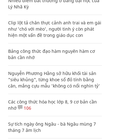
Nhiều điểm bất thường ở bằng đại học của
Lý Nhã Kỳ
Clip lột tả chân thực cảnh anh trai và em gái
như 'chó với mèo', người tinh ý còn phát
hiện một vấn đề trong giáo dục con
Bảng công thức đạo hàm nguyên hàm cơ
bản cần nhớ
Nguyễn Phương Hằng sở hữu khối tài sản
"siêu khủng", từng khoe sổ đỏ tính bằng
cân, mắng cựu mẫu 'không có nổi nghìn tỷ'
Các công thức hóa học lớp 8, 9 cơ bản cần
nhớ
106
Sự tích ngày ông Ngâu - bà Ngâu mùng 7
tháng 7 âm lịch