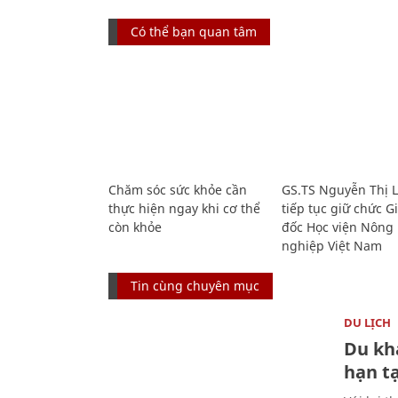
Có thể bạn quan tâm
Chăm sóc sức khỏe cần
GS.TS Nguyễn Thị 
thực hiện ngay khi cơ thể
tiếp tục giữ chức 
còn khỏe
đốc Học viện Nông
nghiệp Việt Nam
Tin cùng chuyên mục
DU LỊCH
Du kh
hạn t