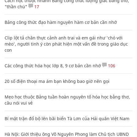
Cách học thuộc nhanh Bảng công thức lượng giác bằng thơ,
"thần chú"
17
Bảng công thức đạo hàm nguyên hàm cơ bản cần nhớ
Clip lột tả chân thực cảnh anh trai và em gái như 'chó với
mèo', người tinh ý còn phát hiện một vấn đề trong giáo dục
con
Các công thức hóa học lớp 8, 9 cơ bản cần nhớ
106
20 số điện thoại ma ám bạn không bao giờ nên gọi
Mẹo học thuộc Bảng tuần hoàn nguyên tố hóa học bằng thơ,
câu nói vui vẻ
Bí mật trận đổ bộ lên bãi biển Tà Lơn của Hải quân Việt Nam
Hà Nội: Giới thiệu ông Võ Nguyên Phong làm Chủ tịch UBND