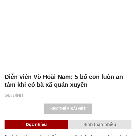
Diễn viên Võ Hoài Nam: 5 bố con luôn an
tâm khi có bà xã quán xuyến
GIA ĐÌNH
XEM THÊM BÀI VIẾT
Đọc nhiều
Bình luận nhiều