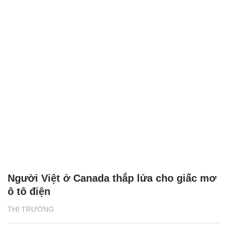
Người Việt ở Canada thắp lửa cho giấc mơ
ô tô điện
THỊ TRƯỜNG