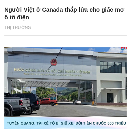
Người Việt ở Canada thắp lửa cho giấc mơ
ô tô điện
THỊ TRƯỜNG