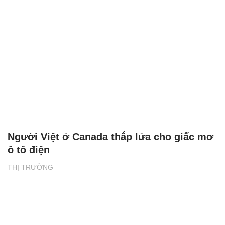
Người Việt ở Canada thắp lửa cho giấc mơ
ô tô điện
THỊ TRƯỜNG