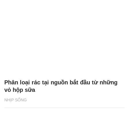
Phân loại rác tại nguồn bắt đầu từ những
vỏ hộp sữa
NHỊP SỐNG