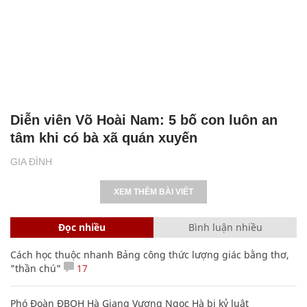
Diễn viên Võ Hoài Nam: 5 bố con luôn an
tâm khi có bà xã quán xuyến
GIA ĐÌNH
XEM THÊM BÀI VIẾT
Đọc nhiều
Bình luận nhiều
Cách học thuộc nhanh Bảng công thức lượng giác bằng thơ,
"thần chú"
17
Phó Đoàn ĐBQH Hà Giang Vương Ngọc Hà bị kỷ luật