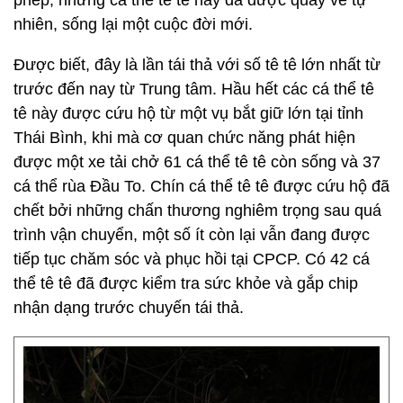
phép, những cá thể tê tê này đã được quay về tự
nhiên, sống lại một cuộc đời mới.
Được biết, đây là lần tái thả với số tê tê lớn nhất từ
trước đến nay từ Trung tâm. Hầu hết các cá thể tê
tê này được cứu hộ từ một vụ bắt giữ lớn tại tỉnh
Thái Bình, khi mà cơ quan chức năng phát hiện
được một xe tải chở 61 cá thể tê tê còn sống và 37
cá thể rùa Đầu To. Chín cá thể tê tê được cứu hộ đã
chết bởi những chấn thương nghiêm trọng sau quá
trình vận chuyển, một số ít còn lại vẫn đang được
tiếp tục chăm sóc và phục hồi tại CPCP. Có 42 cá
thể tê tê đã được kiểm tra sức khỏe và gắp chip
nhận dạng trước chuyến tái thả.