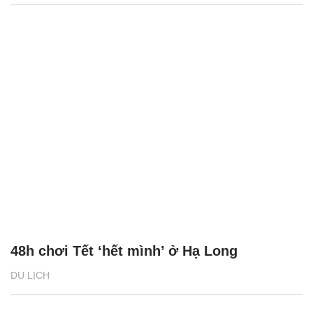
48h chơi Tết ‘hết mình’ ở Hạ Long
DU LỊCH