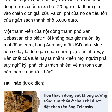
cứu hai người đàn ông say rượu lúc nửa đêm bị
dòng nước cuốn ra xa bờ. 20 người đã tham gia
vào chiến dịch giải cứu và chi phí của nó đã tiêu tốn
của ngân sách thành phố 6.000 euro.
Một thành viên của hội đồng thành phố San
Sebastian cho biết: “Tôi không bao giờ muốn lấy
một đồng euro, bảng Anh hay một USD nào. Mục
tiêu ở đây là để ngăn chặn những vụ việc như vậy.
Bản chất của luật này là nhằm khiến mọi người phải
suy nghĩ kỹ, phải chịu trách nhiệm về an toàn của
bản thân và người khác”.
Hạ Thảo
(lược dịch)
Hóa thạch động vật không xương
sống tìm thấy ở châu Phi được
đặt theo tên ông Zelensky