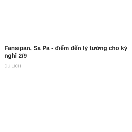
Fansipan, Sa Pa - điểm đến lý tưởng cho kỳ
nghỉ 2/9
DU LỊCH