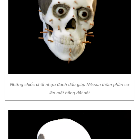
Những chiếc chốt nhựa đánh dấu giúp Nilsson thêm phần cơ
lên mặt bằng đất sét