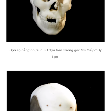
Hộp sọ bằng nhựa in 3D dựa trên xương gốc tìm thấy ở Hy
Lạp.