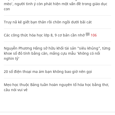
mèo', người tinh ý còn phát hiện một vấn đề trong giáo dục
con
Truy nã kẻ giết bạn thân rồi chôn ngồi dưới bãi cát
Các công thức hóa học lớp 8, 9 cơ bản cần nhớ
106
Nguyễn Phương Hằng sở hữu khối tài sản "siêu khủng", từng
khoe sổ đỏ tính bằng cân, mắng cựu mẫu 'không có nổi
nghìn tỷ'
20 số điện thoại ma ám bạn không bao giờ nên gọi
Mẹo học thuộc Bảng tuần hoàn nguyên tố hóa học bằng thơ,
câu nói vui vẻ