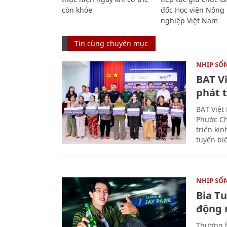
còn khỏe
đốc Học viện Nông
nghiệp Việt Nam
Tin cùng chuyên mục
NHỊP SỐ
BAT V
phát t
BAT Việt
Phước Ch
triển ki
tuyến bi
NHỊP SỐ
Bia T
động 
Thương h