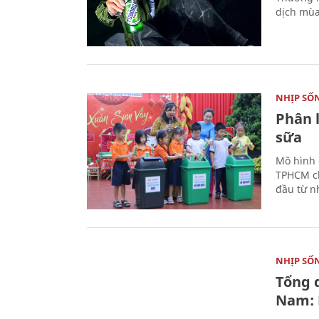
dịch mùa
NHỊP SỐ
Phân 
sữa
Mô hình 
TPHCM ch
đầu từ n
NHỊP SỐ
Tổng 
Nam: 