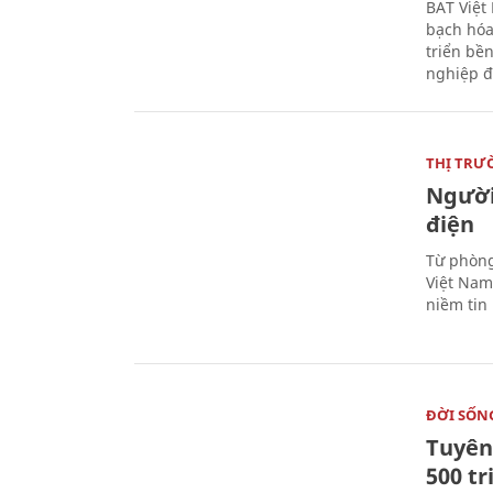
BAT Việt
bạch hóa
triển bề
nghiệp đ
THỊ TRƯ
Người
điện
Từ phòng
Việt Nam 
niềm tin
ĐỜI SỐN
Tuyên 
500 t