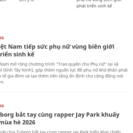
phát triển sinh kế
NG
iệt Nam tiếp sức phụ nữ vùng biên giới
riển sinh kế
 Nam mở rộng chương trình “Trao quyền cho Phụ nữ” tại xã
ỉ (tỉnh Tây Ninh), góp thêm nguồn lực để phụ nữ khó khăn phát
nh tế gia đình và tạo thêm nền tảng ổn định cho cộng đồng nơi
ên.
NG
uborg bắt tay cùng rapper Jay Park khuấy
mùa hè 2026
iệu bia Tuborg bắt tay cùng rapper Jay Park triển khai chiến