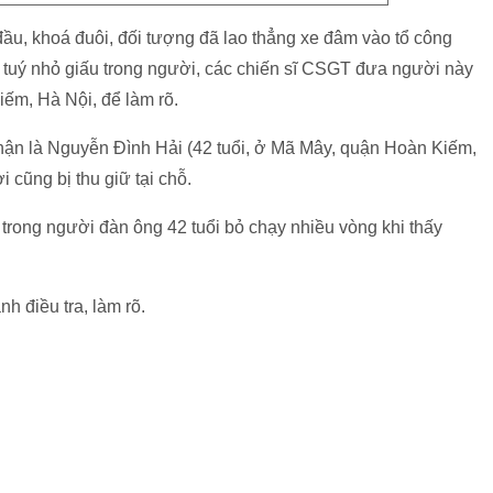
ầu, khoá đuôi, đối tượng đã lao thẳng xe đâm vào tổ công
a tuý nhỏ giấu trong người, các chiến sĩ CSGT đưa người này
ếm, Hà Nội, để làm rõ.
hận là Nguyễn Đình Hải (42 tuổi, ở Mã Mây, quận Hoàn Kiếm,
 cũng bị thu giữ tại chỗ.
 trong người đàn ông 42 tuổi bỏ chạy nhiều vòng khi thấy
h điều tra, làm rõ.