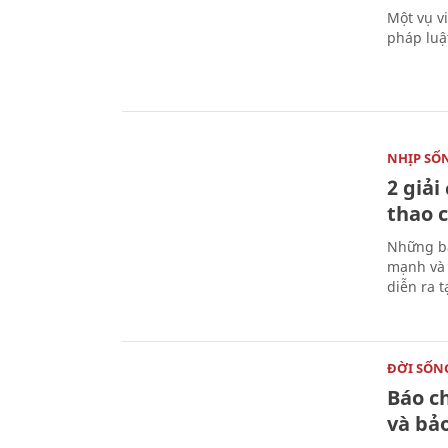
Một vụ v
pháp luậ
NHỊP SỐ
2 giải
thao c
Những bà
mạnh và 
diễn ra 
ĐỜI SỐN
Báo c
và bả