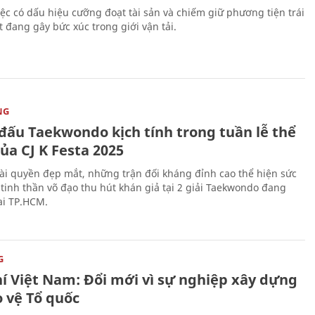
iệc có dấu hiệu cưỡng đoạt tài sản và chiếm giữ phương tiện trái
t đang gây bức xúc trong giới vận tải.
NG
 đấu Taekwondo kịch tính trong tuần lễ thể
ủa CJ K Festa 2025
i quyền đẹp mắt, những trận đối kháng đỉnh cao thể hiện sức
tinh thần võ đạo thu hút khán giả tại 2 giải Taekwondo đang
tại TP.HCM.
G
hí Việt Nam: Đổi mới vì sự nghiệp xây dựng
o vệ Tổ quốc