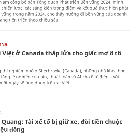
 Nam công bố bản Tổng quan Phát triển Bền vững 2024, minh
 chiến lược, các sáng kiến trọng điểm và kết quả thực hiện phát
n vững trong năm 2024, cho thấy hướng đi bền vững của doanh
ang tiến triển theo chiều sâu.
ỜNG
 Việt ở Canada thắp lửa cho giấc mơ ô tô
 thí nghiệm nhỏ ở Sherbrooke (Canada), những nhà khoa học
lặng lẽ nghiên cứu pin, thuật toán và AI cho ô tô điện – với
 một ngày sẽ ứng dụng trên xe Việt.
G
Quang: Tài xế tố bị giữ xe, đòi tiền chuộc
riệu đồng