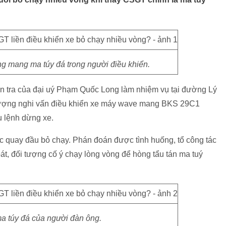
g mang ma túy đá trong người điều khiển.
ần tra của đại uý Phạm Quốc Long làm nhiệm vụ tại đường Lý
 tượng nghi vấn điều khiển xe máy wave mang BKS 29C1
u lệnh dừng xe.
ức quay đầu bỏ chạy. Phán đoán được tình huống, tổ công tác
oát, đối tượng cố ý chạy lòng vòng để hòng tẩu tán ma tuý
ma túy đá của người đàn ông.