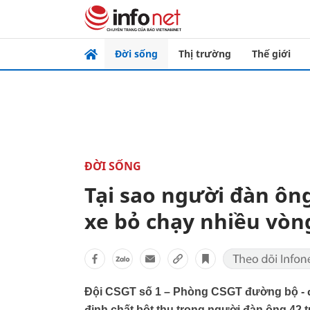
Đời sống
Thị trường
Thế giới
ĐỜI SỐNG
Tại sao người đàn ông
xe bỏ chạy nhiều vòn
Đội CSGT số 1 – Phòng CSGT đường bộ - đ
định chất bột thu trong người đàn ông 42 