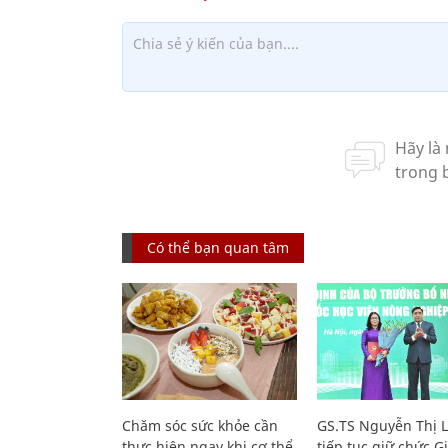
Có thể bạn quan tâm
Chăm sóc sức khỏe cần
GS.TS Nguyễn Thị 
thực hiện ngay khi cơ thể
tiếp tục giữ chức 