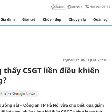
Hotline: 09161
Gia đình
Giới trẻ
Khỏe - đẹp
Chuyện lạ
Quân sự
12/05/2017 06:31 (GMT+07:00)
 thấy CSGT liền điều khiển
g?
ường sắt – Công an TP Hà Nội vừa cho biết, qua giám
tuổi bỏ chạy nhiều vòng khi thấy CSGT chính là ma tuý