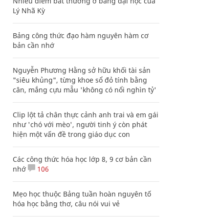
Nhiều điểm bất thường ở bằng đại học của
Lý Nhã Kỳ
Bảng công thức đạo hàm nguyên hàm cơ
bản cần nhớ
Nguyễn Phương Hằng sở hữu khối tài sản
"siêu khủng", từng khoe sổ đỏ tính bằng
cân, mắng cựu mẫu 'không có nổi nghìn tỷ'
Clip lột tả chân thực cảnh anh trai và em gái
như 'chó với mèo', người tinh ý còn phát
hiện một vấn đề trong giáo dục con
Các công thức hóa học lớp 8, 9 cơ bản cần
nhớ
106
Mẹo học thuộc Bảng tuần hoàn nguyên tố
hóa học bằng thơ, câu nói vui vẻ