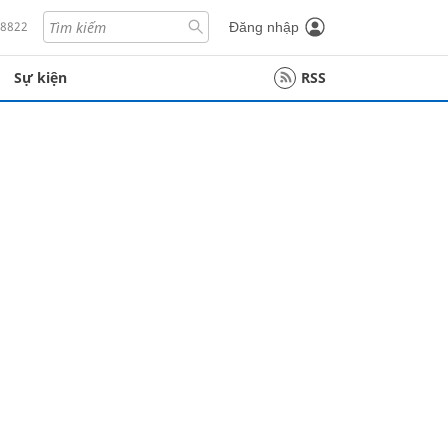
18822
Đăng nhập
Sự kiện
RSS