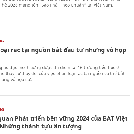
 hè 2026 mang tên "Sao Phải Theo Chuẩn” tại Việt Nam.
NG
loại rác tại nguồn bắt đầu từ những vỏ hộp
giáo dục môi trường được thí điểm tại 16 trường tiểu học ở
o thấy sự thay đổi của việc phân loại rác tại nguồn có thể bắt
hững vỏ hộp sữa.
NG
quan Phát triển bền vững 2024 của BAT Việt
Những thành tựu ấn tượng