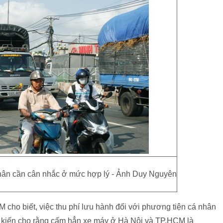
hân cần cân nhắc ở mức hợp lý - Ảnh Duy Nguyên
ho biết, việc thu phí lưu hành đối với phương tiện cá nhân
 kiến cho rằng cấm hẳn xe máy ở Hà Nội và TP.HCM là