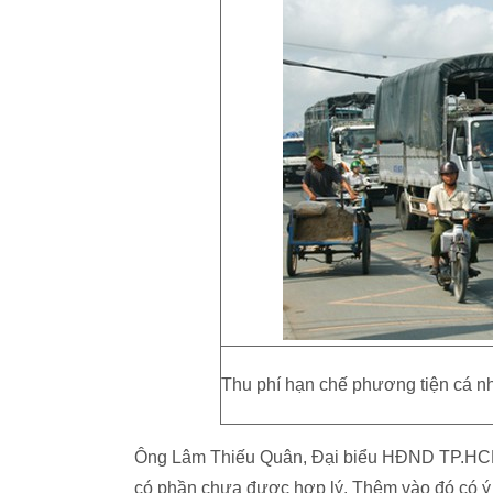
Thu phí hạn chế phương tiện cá n
Ông Lâm Thiếu Quân, Đại biểu HĐND TP.HCM c
có phần chưa được hợp lý. Thêm vào đó có ý