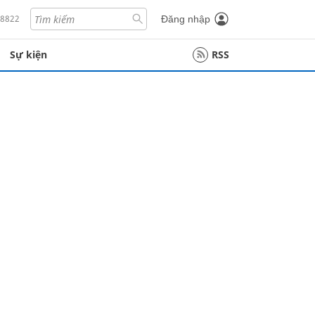
18822
Đăng nhập
Sự kiện
RSS