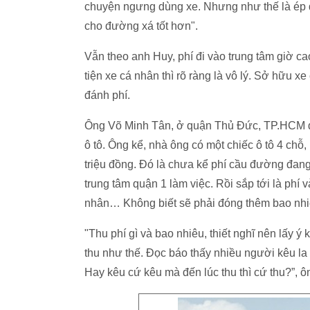
chuyện ngưng dùng xe. Nhưng như thế là ép 
cho đường xá tốt hơn".
Vẫn theo anh Huy, phí đi vào trung tâm giờ c
tiện xe cá nhân thì rõ ràng là vô lý. Sở hữu 
đánh phí.
Ông Võ Minh Tân, ở quận Thủ Đức, TP.HCM đi
ô tô. Ông kể, nhà ông có một chiếc ô tô 4 chỗ
triệu đồng. Đó là chưa kể phí cầu đường đang
trung tâm quận 1 làm việc. Rồi sắp tới là phí
nhân… Không biết sẽ phải đóng thêm bao nh
"Thu phí gì và bao nhiêu, thiết nghĩ nên lấy ý
thu như thế. Đọc báo thấy nhiều người kêu l
Hay kêu cứ kêu mà đến lúc thu thì cứ thu?”, ô