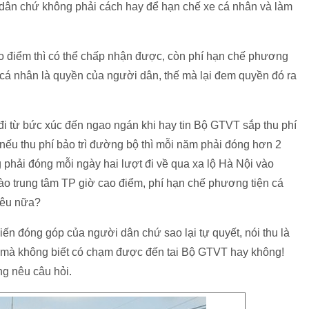
dân chứ không phải cách hay để hạn chế xe cá nhân và làm
ao điểm thì có thể chấp nhận được, còn phí hạn chế phương
xe cá nhân là quyền của người dân, thế mà lại đem quyền đó ra
 từ bức xúc đến ngao ngán khi hay tin Bộ GTVT sắp thu phí
, nếu thu phí bảo trì đường bộ thì mỗi năm phải đóng hơn 2
 phải đóng mỗi ngày hai lượt đi về qua xa lộ Hà Nội vào
 vào trung tâm TP giờ cao điểm, phí hạn chế phương tiện cá
iêu nữa?
 kiến đóng góp của người dân chứ sao lại tự quyết, nói thu là
a mà không biết có chạm được đến tai Bộ GTVT hay không!
ng nêu câu hỏi.