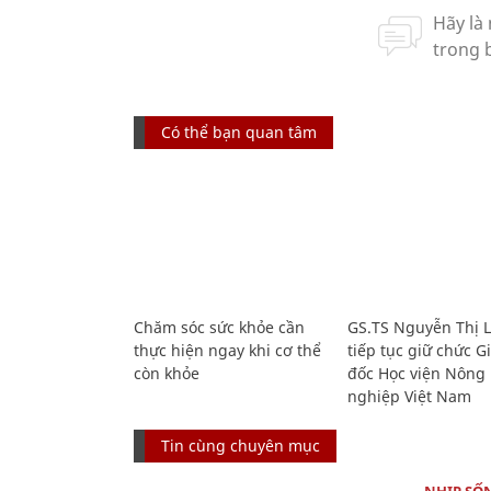
Có thể bạn quan tâm
Chăm sóc sức khỏe cần
GS.TS Nguyễn Thị 
thực hiện ngay khi cơ thể
tiếp tục giữ chức 
còn khỏe
đốc Học viện Nông
nghiệp Việt Nam
Tin cùng chuyên mục
NHỊP SỐ