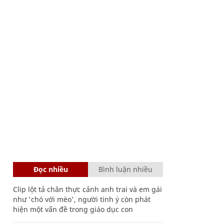
Đọc nhiều
Bình luận nhiều
Clip lột tả chân thực cảnh anh trai và em gái
như 'chó với mèo', người tinh ý còn phát
hiện một vấn đề trong giáo dục con