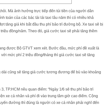
h khỏi. Mà ảnh hưởng trực tiếp đến túi tiền của người dân
ính toán của các bác tài lái taxi lâu năm thì có nhiều khả
đợt tăng giá khi bắt đầu thu phí bảo trì đường bộ. Xe taxi sẽ bị
9 triệu đồng/năm. Theo đó, giá cước taxi sẽ phải tăng thêm
đang được Bộ GTVT xem xét. Bước đầu, mức phí đề xuất là
với mức phí 2 triệu đồng/tháng thì giá cước taxi sẽ tăng
g dài cũng sẽ tăng giá cước tương đương để bù vào khoảng
, TP.HCM nêu quan điểm: “Ngày 1/6 sẽ thu phí bảo trì
iện xe cá nhân và phí đi vào trung tâm giờ cao điểm. Cộng
tuyến đường thì đúng là người có xe cá nhân phải nghĩ đến