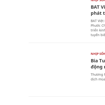
BAT V
phát t
BAT Việt
Phước Ch
triển ki
tuyến bi
NHỊP SỐ
Bia T
động 
Thương h
dịch mùa