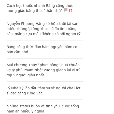
Cách học thuộc nhanh Bảng công thức
lượng giác bằng thơ, "thần chú"
17
Nguyễn Phương Hằng sở hữu khối tài sản
"siêu khủng", từng khoe sổ đỏ tính bằng
cân, mắng cựu mẫu 'không có nổi nghìn tỷ'
Bảng công thức đạo hàm nguyên hàm cơ
bản cần nhớ
Mai Phương Thúy "phím hàng" quá chuẩn,
vợ tỷ phú Phạm Nhật Vượng giành lại vị trí
top 5 người giàu nhất
Lý Nhã Kỳ lần đầu tâm sự về người cha Liệt
sĩ đặc công rừng Sác
Những status buồn về tình yêu, cuộc sống
hàm ẩn nhiều ý nghĩa