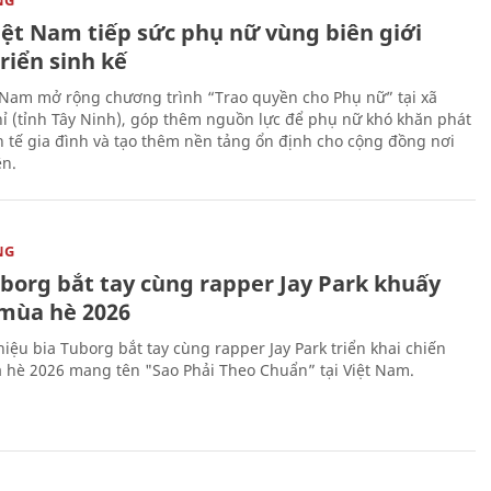
iệt Nam tiếp sức phụ nữ vùng biên giới
riển sinh kế
 Nam mở rộng chương trình “Trao quyền cho Phụ nữ” tại xã
ỉ (tỉnh Tây Ninh), góp thêm nguồn lực để phụ nữ khó khăn phát
nh tế gia đình và tạo thêm nền tảng ổn định cho cộng đồng nơi
ên.
NG
uborg bắt tay cùng rapper Jay Park khuấy
mùa hè 2026
iệu bia Tuborg bắt tay cùng rapper Jay Park triển khai chiến
 hè 2026 mang tên "Sao Phải Theo Chuẩn” tại Việt Nam.