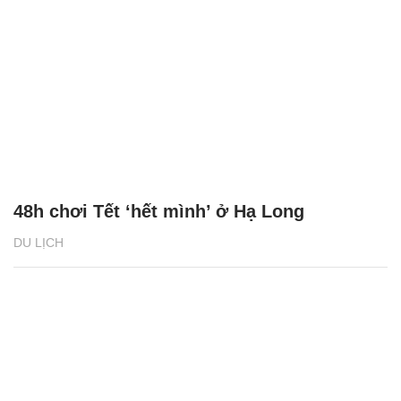
48h chơi Tết ‘hết mình’ ở Hạ Long
DU LỊCH