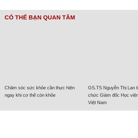
CÓ THỂ BẠN QUAN TÂM
Chăm sóc sức khỏe cần thực hiện
GS.TS Nguyễn Thị Lan ti
ngay khi cơ thể còn khỏe
chức Giám đốc Học viện
Việt Nam