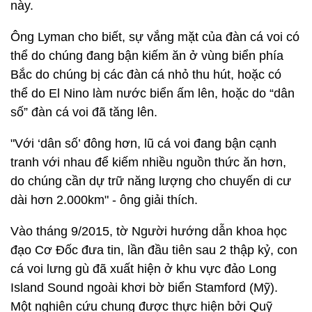
này.
Ông Lyman cho biết, sự vắng mặt của đàn cá voi có
thể do chúng đang bận kiếm ăn ở vùng biển phía
Bắc do chúng bị các đàn cá nhỏ thu hút, hoặc có
thể do El Nino làm nước biển ấm lên, hoặc do “dân
số” đàn cá voi đã tăng lên.
"Với ‘dân số’ đông hơn, lũ cá voi đang bận cạnh
tranh với nhau để kiếm nhiều nguồn thức ăn hơn,
do chúng cần dự trữ năng lượng cho chuyến di cư
dài hơn 2.000km" - ông giải thích.
Vào tháng 9/2015, tờ Người hướng dẫn khoa học
đạo Cơ Đốc đưa tin, lần đầu tiên sau 2 thập kỷ, con
cá voi lưng gù đã xuất hiện ở khu vực đảo Long
Island Sound ngoài khơi bờ biển Stamford (Mỹ).
Một nghiên cứu chung được thực hiện bởi Quỹ