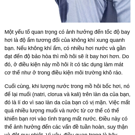
Một yếu tố quan trọng có ảnh hưởng đến tốc độ bay
hơi là độ ẩm tương đối của không khí xung quanh
bạn. Nếu không khí ẩm, có nhiều hơi nước và gần
đạt đến độ bảo hòa thì mồ hôi sẽ ít bay hơi hơn. Do
đó, ở điều kiện này mồ hôi ít có tác dụng làm mát
cơ thể như ở trong điều kiện môi trường khô ráo.
Cuối cùng, khi lượng nước trong mồ hôi bốc hơi, nó
để lại muối (natri, clorua và kali) trên làn da của bạn,
đó là lí do vì sao làn da của bạn có vị mặn. Việc mất
quá nhiều lượng muối và nước từ cơ thể có thể
khiến bạn rơi vào tình trạng mất nước. Điều này có
thể ảnh hưởng đến các vấn đề tuần hoàn, suy thận
và đột quỵ nhiệt. Vì vậy, điều quan trọng là hãy