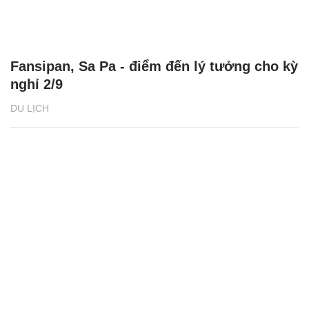
Fansipan, Sa Pa - điểm đến lý tưởng cho kỳ
nghỉ 2/9
DU LỊCH