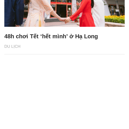
48h chơi Tết ‘hết mình’ ở Hạ Long
DU LỊCH