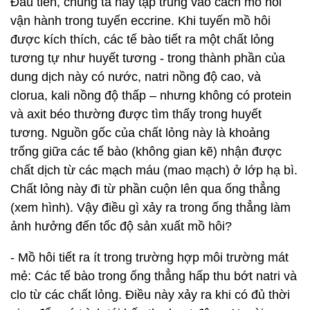
Đầu tiên, chúng ta hãy tập trung vào cách mồ hôi
vận hành trong tuyến eccrine. Khi tuyến mồ hôi
được kích thích, các tế bào tiết ra một chất lỏng
tương tự như huyết tương - trong thành phần của
dung dịch này có nước, natri nồng độ cao, và
clorua, kali nồng độ thấp – nhưng không có protein
và axit béo thường được tìm thấy trong huyết
tương. Nguồn gốc của chất lỏng này là khoảng
trống giữa các tế bào (không gian kẽ) nhận được
chất dịch từ các mạch máu (mao mạch) ở lớp hạ bì.
Chất lỏng này đi từ phần cuộn lên qua ống thẳng
(xem hình). Vậy điều gì xảy ra trong ống thẳng làm
ảnh hưởng đến tốc độ sản xuất mồ hôi?
- Mồ hôi tiết ra ít trong trường hợp môi trường mát
mẻ: Các tế bào trong ống thẳng hấp thu bớt natri và
clo từ các chất lỏng. Điều này xảy ra khi có đủ thời